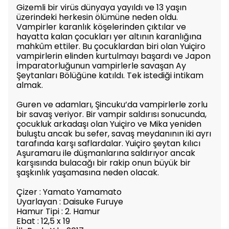
Gizemli bir virüs dünyaya yayıldı ve 13 yaşın
üzerindeki herkesin ölümüne neden oldu.
Vampirler karanlık köşelerinden çıktılar ve
hayatta kalan çocukları yer altının karanlığına
mahkûm ettiler. Bu çocuklardan biri olan Yuiçiro
vampirlerin elinden kurtulmayı başardı ve Japon
İmparatorluğunun vampirlerle savaşan Ay
Şeytanları Bölüğüne katıldı. Tek istediği intikam
almak.
Guren ve adamları, Şincuku’da vampirlerle zorlu
bir savaş veriyor. Bir vampir saldırısı sonucunda,
çocukluk arkadaşı olan Yuiçiro ve Mika yeniden
buluştu ancak bu sefer, savaş meydanının iki ayrı
tarafında karşı saflardalar. Yuiçiro şeytan kılıcı
Aşuramaru ile düşmanlarına saldırıyor ancak
karşısında bulacağı bir rakip onun büyük bir
şaşkınlık yaşamasına neden olacak.
Çizer : Yamato Yamamato
Uyarlayan : Daisuke Furuye
Hamur Tipi : 2. Hamur
Ebat : 12,5 x 19