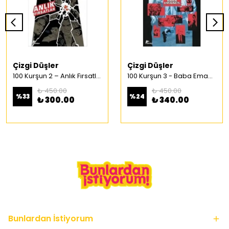
Çizgi Düşler
Çizgi Düşler
100 Kurşun 2 – Anlık Fırsatlar Türkçe Çizgi Roman
100 Kurşun 3 - Baba Emaneti Türkçe Çizgi Roman
₺ 450.00
₺ 450.00
%
33
%
24
₺ 300.00
₺ 340.00
Bunlardan İstiyorum