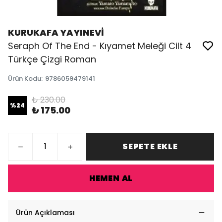
KURUKAFA YAYINEVİ
Seraph Of The End - Kıyamet Meleği Cilt 4
Türkçe Çizgi Roman
Ürün Kodu
:
9786059479141
₺ 230.00
%
24
₺ 175.00
SEPETE EKLE
HEMEN AL
Ürün Açıklaması