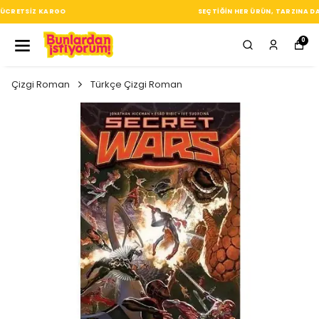
SEÇTIĞIN HER ÜRÜN, TARZINA DAIR KÜÇÜK BIR IMZA
0
Çizgi Roman
Türkçe Çizgi Roman