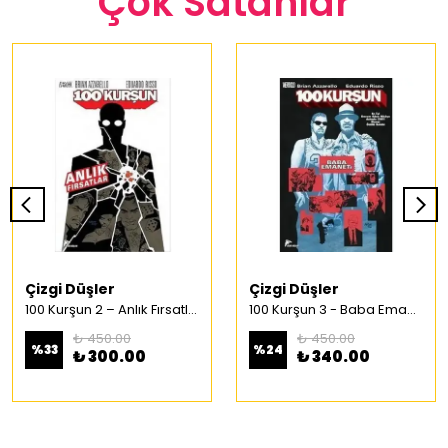
Çok Satanlar
Çizgi Düşler
Çizgi Düşler
100 Kurşun 2 – Anlık Fırsatlar Türkçe Çizgi Roman
100 Kurşun 3 - Baba Emaneti Türkçe Çizgi Roman
₺ 450.00
₺ 450.00
%
33
%
24
₺ 300.00
₺ 340.00