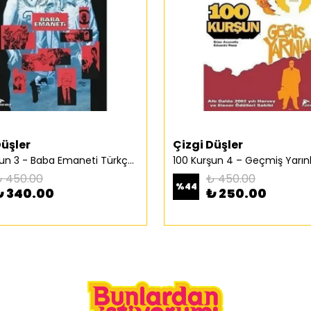
Düşler
Çizgi Düşler
100 Kurşun 3 - Baba Emaneti Türkçe Çizgi Roman
 450.00
₺ 450.00
%
44
₺ 340.00
₺ 250.00