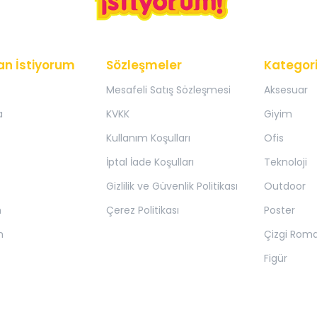
an İstiyorum
Sözleşmeler
Kategori
Mesafeli Satış Sözleşmesi
Aksesuar
a
KVKK
Giyim
Kullanım Koşulları
Ofis
İptal İade Koşulları
Teknoloji
Gizlilik ve Güvenlik Politikası
Outdoor
m
Çerez Politikası
Poster
m
Çizgi Rom
Figür