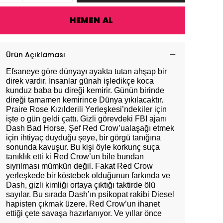
HEMEN AL
Ürün Açıklaması
Efsaneye göre dünyayı ayakta tutan ahşap bir
direk vardır. İnsanlar günah işledikçe koca
kunduz baba bu direği kemirir. Günün birinde
direği tamamen kemirince Dünya yıkılacaktır.
Praire Rose Kızılderili Yerleşkesi’ndekiler için
işte o gün geldi çattı. Gizli görevdeki FBI ajanı
Dash Bad Horse, Şef Red Crow’ualaşağı etmek
için ihtiyaç duyduğu şeye, bir görgü tanığına
sonunda kavuşur. Bu kişi öyle korkunç suça
tanıklık etti ki Red Crow’un bile bundan
sıyrılması mümkün değil. Fakat Red Crow
yerleşkede bir köstebek olduğunun farkında ve
Dash, gizli kimliği ortaya çıktığı taktirde ölü
sayılar. Bu sırada Dash’ın psikopat rakibi Diesel
hapisten çıkmak üzere. Red Crow’un ihanet
ettiği çete savaşa hazırlanıyor. Ve yıllar önce