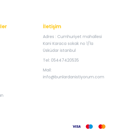
ler
İletişim
Adres : Cumhuriyet mahallesi
Kani Karaca sokak no 1/1a
Üsküdar istanbul
Tel: 05447420535
Mail:
info@bunlardanistiyorum.com
an