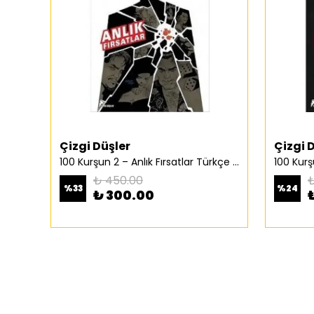
Çizgi Düşler
Çizgi 
100 Kurşun 2 – Anlık Fırsatlar Türkçe Çizgi Roman
₺ 450.00
₺
%
33
%
24
₺ 300.00