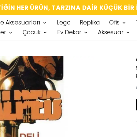
IĞIN HER ÜRÜN, TARZINA DAIR KÜÇÜK BIR
ve Aksesuarları
Lego
Replika
Ofis
ter
Çocuk
Ev Dekor
Aksesuar