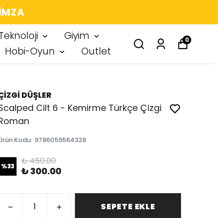
 IMZA
Teknoloji
Giyim
0
Hobi-Oyun
Outlet
ÇİZGİ DÜŞLER
Scalped Cilt 6 - Kemirme Türkçe Çizgi
Roman
Ürün Kodu
:
9786059564328
₺ 450.00
%
33
₺ 300.00
SEPETE EKLE