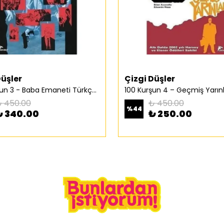
Düşler
Çizgi Düşler
100 Kurşun 3 - Baba Emaneti Türkçe Çizgi Roman
 450.00
₺ 450.00
%
44
₺ 340.00
₺ 250.00