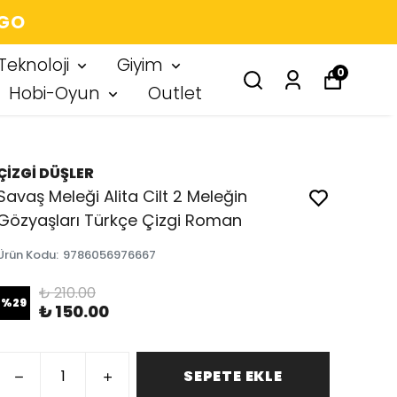
RGO
Teknoloji
Giyim
0
Hobi-Oyun
Outlet
ÇİZGİ DÜŞLER
Savaş Meleği Alita Cilt 2 Meleğin
Gözyaşları Türkçe Çizgi Roman
Ürün Kodu
:
9786056976667
₺ 210.00
%
29
₺ 150.00
SEPETE EKLE