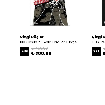
Çizgi Düşler
Çizgi 
100 Kurşun 2 – Anlık Fırsatlar Türkçe Çizgi Roman
₺ 450.00
₺
%
33
%
24
₺ 300.00