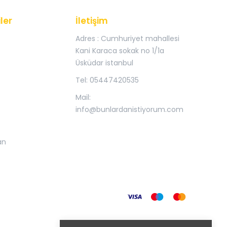
ler
İletişim
Adres : Cumhuriyet mahallesi
Kani Karaca sokak no 1/1a
Üsküdar istanbul
Tel: 05447420535
Mail:
info@bunlardanistiyorum.com
an