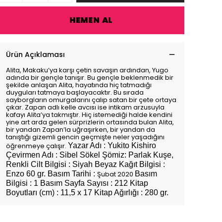
HEMEN AL
Ürün Açıklaması
Alita, Makaku’ya karşı çetin savaşın ardından, Yugo
adında bir gençle tanışır. Bu gençle beklenmedik bir
şekilde anlaşan Alita, hayatında hiç tatmadığı
duyguları tatmaya başlayacaktır. Bu sırada
sayborgların omurgalarını çalıp satan bir çete ortaya
çıkar. Zapan adlı kelle avcısı ise intikam arzusuyla
kafayı Alita’ya takmıştır. Hiç istemediği halde kendini
yine art arda gelen sürprizlerin ortasında bulan Alita,
bir yandan Zapan’la uğraşırken, bir yandan da
tanıştığı gizemli gencin geçmişte neler yaşadığını
öğrenmeye çalışır.
Yazar Adı : Yukito Kishiro
Çevirmen Adı : Sibel Sökel Şömiz: Parlak Kuşe,
Renkli Cilt Bilgisi : Siyah Beyaz Kağıt Bilgisi :
Enzo 60 gr. Basım Tarihi :
Şubat 2020
Basım
Bilgisi : 1 Basım Sayfa Sayısı : 212 Kitap
Boyutları (cm) : 11,5 x 17 Kitap Ağırlığı : 280 gr.