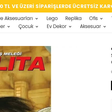
0 TL VE ÜZERI SIPARIŞLERDE ÜCRETSIZ KA
ve Aksesuarları
Lego
Replika
Ofis
ter
Çocuk
Ev Dekor
Aksesuar