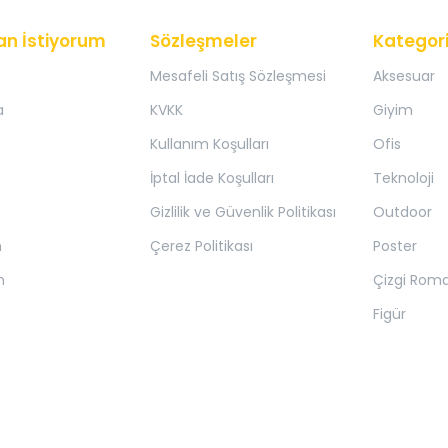
an İstiyorum
Sözleşmeler
Kategori
Mesafeli Satış Sözleşmesi
Aksesuar
a
KVKK
Giyim
Kullanım Koşulları
Ofis
İptal İade Koşulları
Teknoloji
Gizlilik ve Güvenlik Politikası
Outdoor
m
Çerez Politikası
Poster
m
Çizgi Rom
Figür