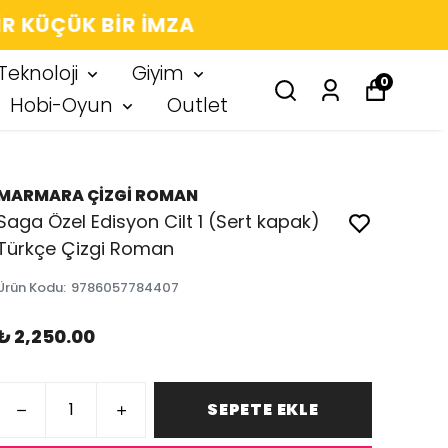
 IMZA
Teknoloji
Giyim
0
Hobi-Oyun
Outlet
MARMARA ÇİZGİ ROMAN
Saga Özel Edisyon Cilt 1 (Sert kapak)
Türkçe Çizgi Roman
Ürün Kodu
:
9786057784407
₺ 2,250.00
SEPETE EKLE