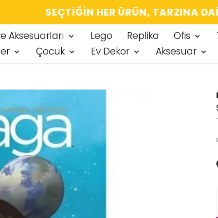
IĞIN HER ÜRÜN, TARZINA DAIR KÜÇÜK BIR
ve Aksesuarları
Lego
Replika
Ofis
ter
Çocuk
Ev Dekor
Aksesuar