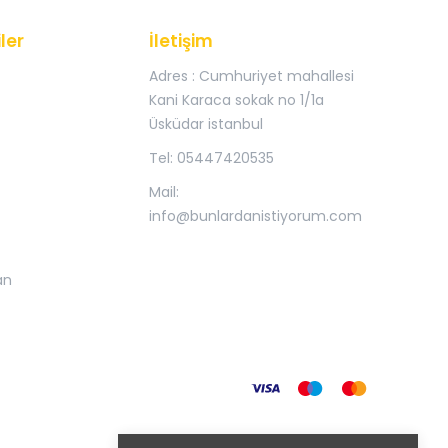
ler
İletişim
Adres : Cumhuriyet mahallesi
Kani Karaca sokak no 1/1a
Üsküdar istanbul
Tel: 05447420535
Mail:
info@bunlardanistiyorum.com
an