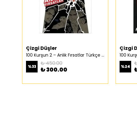
Çizgi Düşler
Çizgi 
100 Kurşun 2 – Anlık Fırsatlar Türkçe Çizgi Roman
₺ 450.00
₺
%
33
%
24
₺ 300.00