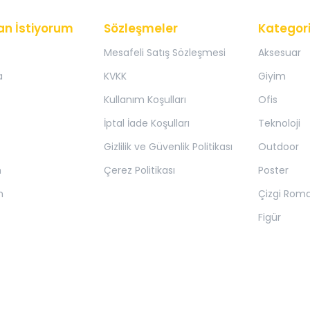
an İstiyorum
Sözleşmeler
Kategori
Mesafeli Satış Sözleşmesi
Aksesuar
a
KVKK
Giyim
Kullanım Koşulları
Ofis
İptal İade Koşulları
Teknoloji
Gizlilik ve Güvenlik Politikası
Outdoor
m
Çerez Politikası
Poster
m
Çizgi Rom
Figür