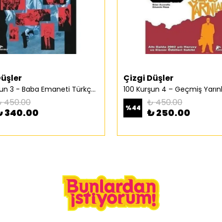
Düşler
Çizgi Düşler
100 Kurşun 3 - Baba Emaneti Türkçe Çizgi Roman
 450.00
₺ 450.00
%
44
₺ 340.00
₺ 250.00