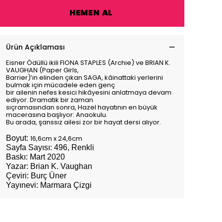
HEMEN AL
Ürün Açıklaması
Eisner Ödüllü ikili FIONA STAPLES (Archie) ve BRIAN K.
VAUGHAN (Paper Girls,
Barrier)’ın elinden çıkan SAGA, kâinattaki yerlerini
bulmak için mücadele eden genç
bir ailenin nefes kesici hikâyesini anlatmaya devam
ediyor. Dramatik bir zaman
sıçramasından sonra, Hazel hayatının en büyük
macerasına başlıyor: Anaokulu.
Bu arada, şanssız ailesi zor bir hayat dersi alıyor.
Boyut:
16,6cm x 24,6cm
Sayfa Sayısı: 496, Renkli
Baskı: Mart 2020
Yazar: Brian K. Vaughan
Çeviri: Burç Üner
Yayınevi: Marmara Çizgi