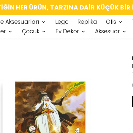
IĞIN HER ÜRÜN, TARZINA DAIR KÜÇÜK BIR
ve Aksesuarları
Lego
Replika
Ofis
ter
Çocuk
Ev Dekor
Aksesuar