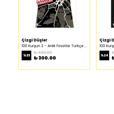
Çizgi Düşler
Çizgi 
100 Kurşun 2 – Anlık Fırsatlar Türkçe Çizgi Roman
₺ 450.00
₺
%
33
%
24
₺ 300.00