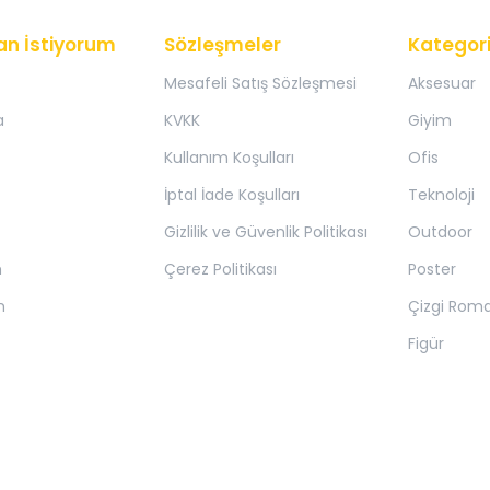
an İstiyorum
Sözleşmeler
Kategori
Mesafeli Satış Sözleşmesi
Aksesuar
a
KVKK
Giyim
Kullanım Koşulları
Ofis
İptal İade Koşulları
Teknoloji
Gizlilik ve Güvenlik Politikası
Outdoor
m
Çerez Politikası
Poster
m
Çizgi Rom
Figür