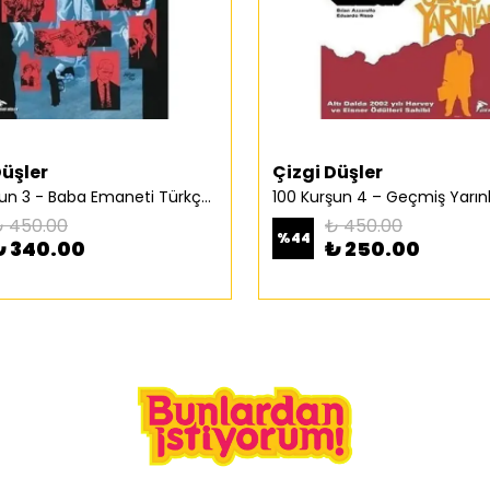
Düşler
Çizgi Düşler
100 Kurşun 3 - Baba Emaneti Türkçe Çizgi Roman
 450.00
₺ 450.00
%
44
₺ 340.00
₺ 250.00