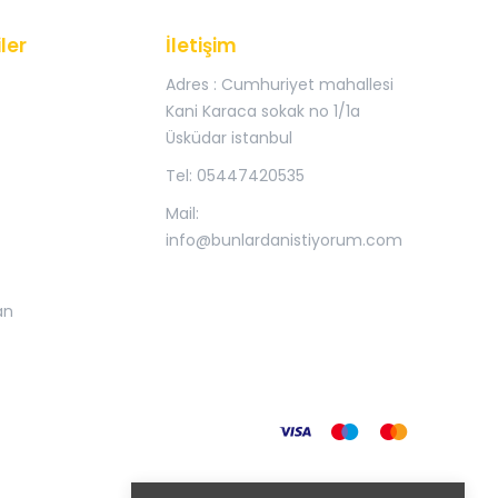
ler
İletişim
Adres : Cumhuriyet mahallesi
Kani Karaca sokak no 1/1a
Üsküdar istanbul
Tel: 05447420535
Mail:
info@bunlardanistiyorum.com
an