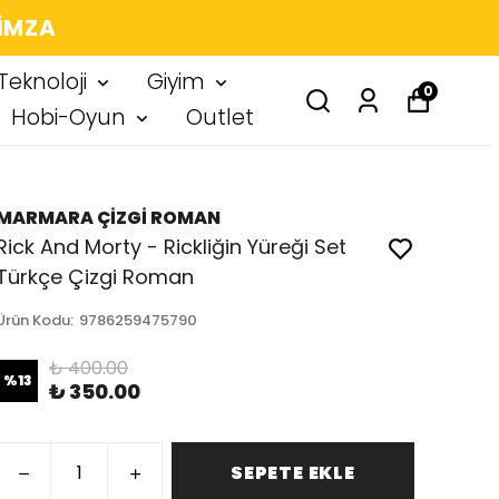
 IMZA
Teknoloji
Giyim
0
Hobi-Oyun
Outlet
MARMARA ÇİZGİ ROMAN
Rick And Morty - Rickliğin Yüreği Set
Türkçe Çizgi Roman
Ürün Kodu
:
9786259475790
₺ 400.00
%
13
₺ 350.00
SEPETE EKLE