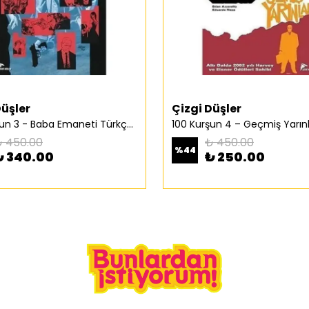
Düşler
Çizgi Düşler
100 Kurşun 3 - Baba Emaneti Türkçe Çizgi Roman
 450.00
₺ 450.00
%
44
₺ 340.00
₺ 250.00