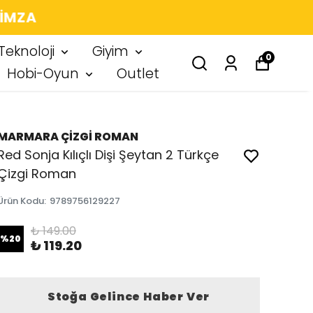
 IMZA
Teknoloji
Giyim
0
Hobi-Oyun
Outlet
MARMARA ÇİZGİ ROMAN
Red Sonja Kılıçlı Dişi Şeytan 2 Türkçe
Çizgi Roman
Ürün Kodu
:
9789756129227
₺ 149.00
%
20
₺ 119.20
Stoğa Gelince Haber Ver