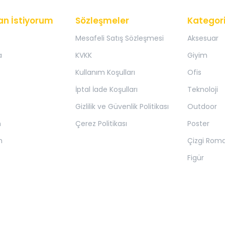
an İstiyorum
Sözleşmeler
Kategori
Mesafeli Satış Sözleşmesi
Aksesuar
a
KVKK
Giyim
Kullanım Koşulları
Ofis
İptal İade Koşulları
Teknoloji
Gizlilik ve Güvenlik Politikası
Outdoor
m
Çerez Politikası
Poster
m
Çizgi Rom
Figür