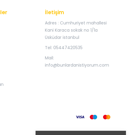
ler
İletişim
Adres : Cumhuriyet mahallesi
Kani Karaca sokak no 1/1a
Üsküdar istanbul
Tel: 05447420535
Mail:
info@bunlardanistiyorum.com
an