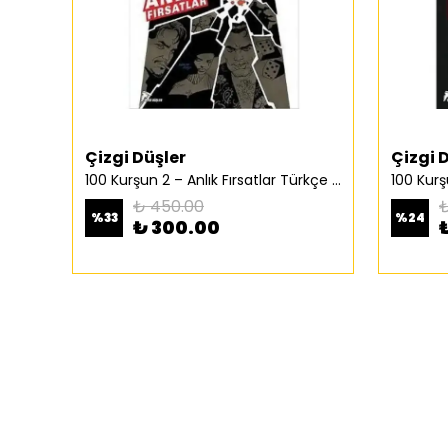
Çizgi Düşler
Çizgi 
100 Kurşun 2 – Anlık Fırsatlar Türkçe Çizgi Roman
₺ 450.00
₺
%
33
%
24
₺ 300.00