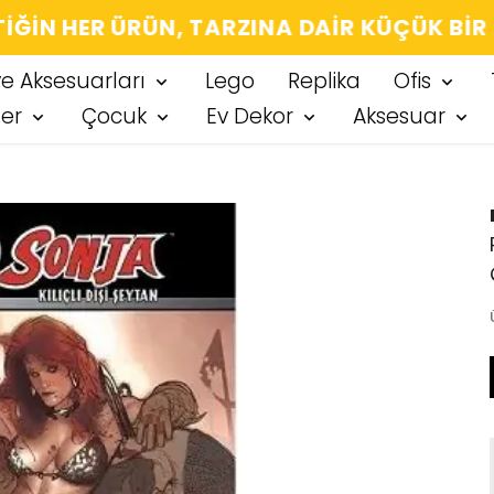
IĞIN HER ÜRÜN, TARZINA DAIR KÜÇÜK BIR
ve Aksesuarları
Lego
Replika
Ofis
ter
Çocuk
Ev Dekor
Aksesuar