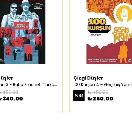
Düşler
Çizgi Düşler
100 Kurşun 3 - Baba Emaneti Türkçe Çizgi Roman
 450.00
₺ 450.00
%
44
₺ 340.00
₺ 250.00