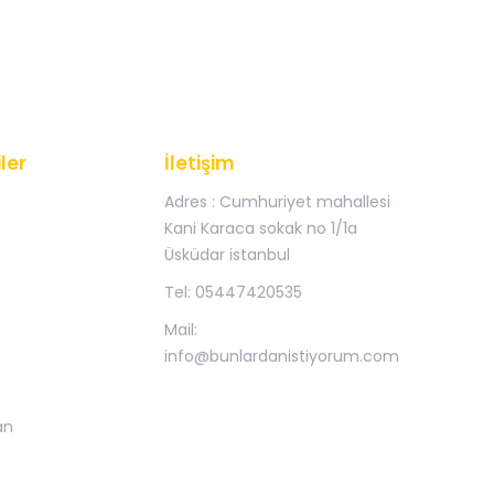
ler
İletişim
Adres : Cumhuriyet mahallesi
Kani Karaca sokak no 1/1a
Üsküdar istanbul
Tel: 05447420535
Mail:
info@bunlardanistiyorum.com
an