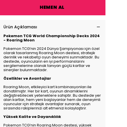
HEMEN AL
Ürün Açıklaması
Pokemon TCG World Championship Decks 2024
- Roaring Moon
Pokemon TCG’nin 2024 Dünya Şampiyonası için özel
olarak tasarlanmış Roaring Moon destesi, stratejik
derinlik ve rekabetçi oyun deneyimi sunmaktadır. Bu
destede, oyuncuların en iyi performanslarını
sergilemelerine olanak tanıyan güçlü kartlar ve
sinerjiler bulunmaktadır.
Özellikler ve Avantajlar
Roaring Moon, etkileyici kart kombinasyonları ile
donatılmıştır. Her bir kart, oyunun dinamiklerini
değiştirebilecek yeteneklere sahiptir. Bu destede yer
alan kartlar, hem yeni başlayanlar hem de deneyimli
oyuncular için stratejik avantajlar sunarak, oyun
sırasında rakiplerinizi alt etmenizi kolaylaştırır.
Yüksek Kalite ve Dayanıklılık
Pokemon TCG’nin Roaring Moon destesi, yüksek