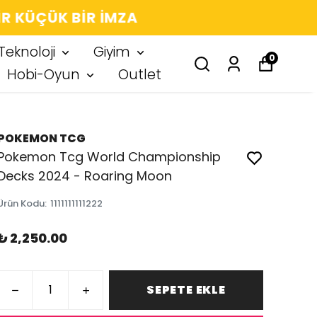
 IMZA
Teknoloji
Giyim
0
Hobi-Oyun
Outlet
POKEMON TCG
Pokemon Tcg World Championship
Decks 2024 - Roaring Moon
Ürün Kodu
:
1111111111222
₺ 2,250.00
SEPETE EKLE