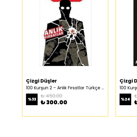
Çizgi Düşler
Çizgi 
100 Kurşun 2 – Anlık Fırsatlar Türkçe Çizgi Roman
₺ 450.00
₺
%
33
%
24
₺ 300.00