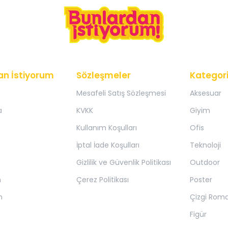
an İstiyorum
Sözleşmeler
Kategori
Mesafeli Satış Sözleşmesi
Aksesuar
a
KVKK
Giyim
Kullanım Koşulları
Ofis
İptal İade Koşulları
Teknoloji
Gizlilik ve Güvenlik Politikası
Outdoor
m
Çerez Politikası
Poster
m
Çizgi Rom
Figür