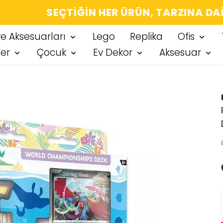
IĞIN HER ÜRÜN, TARZINA DAIR KÜÇÜK BIR
ve Aksesuarları
Lego
Replika
Ofis
ter
Çocuk
Ev Dekor
Aksesuar