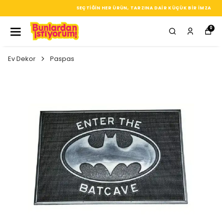
SEÇTIĞIN HER ÜRÜN, TARZINA DAIR KÜÇÜK BIR IMZA
0
Ev Dekor
Paspas