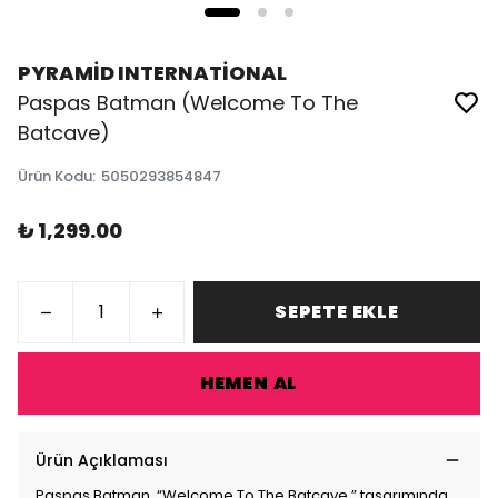
PYRAMİD INTERNATİONAL
Paspas Batman (Welcome To The
Batcave)
Ürün Kodu
:
5050293854847
₺ 1,299.00
SEPETE EKLE
HEMEN AL
Ürün Açıklaması
Paspas Batman, “Welcome To The Batcave,” tasarımında