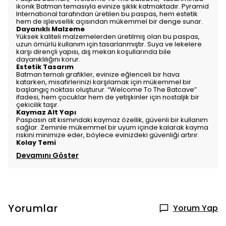
ikonik Batman temasıyla evinize şıklık katmaktadır. Pyramid
International tarafından üretilen bu paspas, hem estetik
hem de işlevsellik açısından mükemmel bir denge sunar.
Dayanıklı Malzeme
Yüksek kaliteli malzemelerden üretilmiş olan bu paspas,
uzun ömürlü kullanım için tasarlanmıştır. Suya ve lekelere
karşı dirençli yapısı, dış mekan koşullarında bile
dayanıklılığını korur.
Estetik Tasarım
Batman temalı grafikler, evinize eğlenceli bir hava
katarken, misafirlerinizi karşılamak için mükemmel bir
başlangıç noktası oluşturur. “Welcome To The Batcave”
ifadesi, hem çocuklar hem de yetişkinler için nostaljik bir
çekicilik taşır.
Kaymaz Alt Yapı
Paspasın alt kısmındaki kaymaz özellik, güvenli bir kullanım
sağlar. Zeminle mükemmel bir uyum içinde kalarak kayma
riskini minimize eder, böylece evinizdeki güvenliği artırır.
Kolay Temi
Devamını Göster
Yorumlar
Yorum Yap