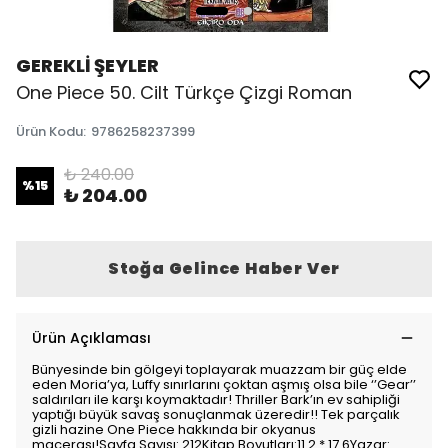
GEREKLİ ŞEYLER
One Piece 50. Cilt Türkçe Çizgi Roman
Ürün Kodu
:
9786258237399
₺ 240.00
%
15
₺ 204.00
Stoğa Gelince Haber Ver
Ürün Açıklaması
Bünyesinde bin gölgeyi toplayarak muazzam bir güç elde
eden Moria’ya, Luffy sınırlarını çoktan aşmış olsa bile ‘’Gear’’
saldırıları ile karşı koymaktadır! Thriller Bark’ın ev sahipliği
yaptığı büyük savaş sonuçlanmak üzeredir!! Tek parçalık
gizli hazine One Piece hakkında bir okyanus
macerası!Sayfa Sayısı: 212Kitap Boyutları:11.2 * 17.6Yazar: