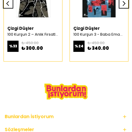
Çizgi Düşler
Çizgi Düşler
100 Kurşun 2 – Anlık Fırsatlar Türkçe Çizgi Roman
100 Kurşun 3 - Baba Emaneti Türkçe Çizgi Roman
₺ 450.00
₺ 450.00
%
33
%
24
₺ 300.00
₺ 340.00
Bunlardan İstiyorum
Sözleşmeler