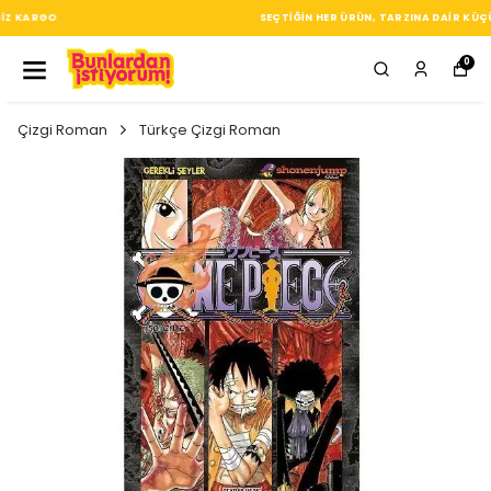
SEÇTIĞIN HER ÜRÜN, TARZINA DAIR KÜÇÜK BIR IMZA
0
Çizgi Roman
Türkçe Çizgi Roman