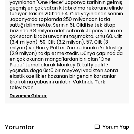
yayınlanan "One Piece” Japonya tarihinin gelmiş
geçmiş en çok satan kitabı olma rekorunu elinde
tutuyor. Kasım 2011’de 64. Cildi yayınlanan serinin
Japonya’da toplamda 250 milyondan fazla
sattığı bilinmekte. Serinin 61. Cildi ise tek kitap
bazında 3.8 milyon adet satarak Japonya’nın en
çok satan kitabı ünvanını taşımakta. Onu 60. Cilt
(3.4 milyon), 59. Cilt (3.2 milyon), 57. Cilt (3
milyon) ve Harry Potter Zümrüdüanka Yoldaşlığı
(2.9 milyon) takip etmektedir. Dünya çapında da
en çok okunan manga’lardan biri olan "One
Piece” temel olarak Monkey D. Luffy adlı 17
yaşında, doğa üstü bir meyveyi yedikten sonra
elastik özellikler kazanan bir gencin korsanlar
kralı olma çabasını anlatır. Vaktinde Türk
televizyon
Devamını Göster
Yorumlar
Yorum Yap