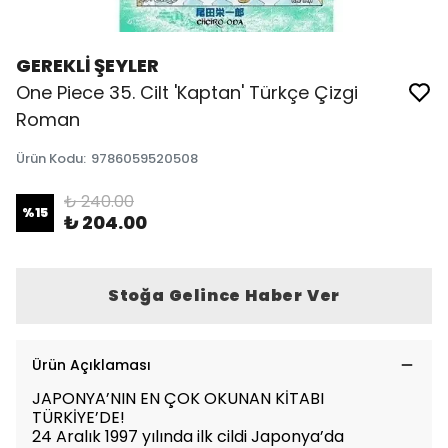
GEREKLİ ŞEYLER
One Piece 35. Cilt 'Kaptan' Türkçe Çizgi
Roman
Ürün Kodu
:
9786059520508
₺ 240.00
%
15
₺ 204.00
Stoğa Gelince Haber Ver
Ürün Açıklaması
JAPONYA’NIN EN ÇOK OKUNAN KİTABI
TÜRKİYE’DE!
24 Aralık 1997 yılında ilk cildi Japonya’da