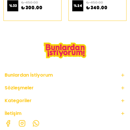
₺ 450.00
₺ 450.00
%
33
%
24
₺ 300.00
₺ 340.00
Bunlardan İstiyorum
Sözleşmeler
Kategoriler
İletişim