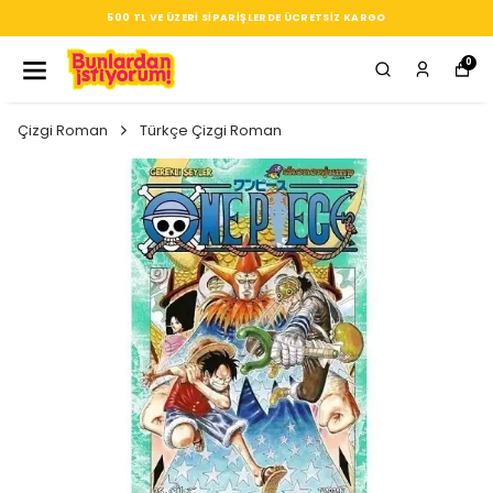
SEÇTIĞIN HER ÜRÜN, TARZINA DAIR KÜÇÜK BIR IMZA
0
Çizgi Roman
Türkçe Çizgi Roman