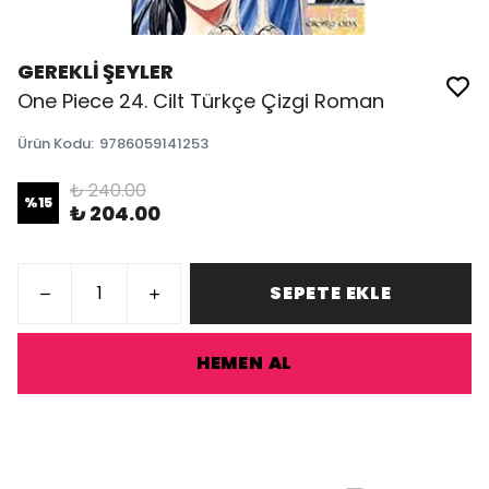
GEREKLİ ŞEYLER
One Piece 24. Cilt Türkçe Çizgi Roman
Ürün Kodu
:
9786059141253
₺ 240.00
%
15
₺ 204.00
SEPETE EKLE
HEMEN AL