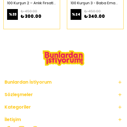
100 Kurşun 2 – Anlık Fırsatlar Türkçe Çizgi Roman
100 Kurşun 3 - Baba Emaneti Türkçe Çizgi Roman
₺ 450.00
₺ 450.00
%
33
%
24
₺ 300.00
₺ 340.00
Bunlardan İstiyorum
Sözleşmeler
Kategoriler
İletişim