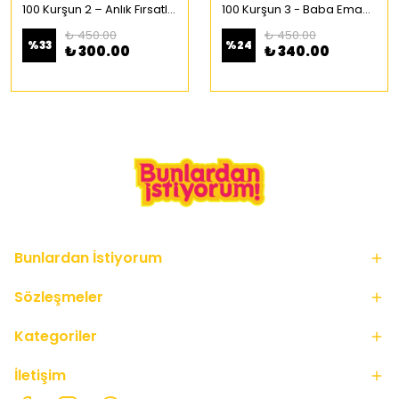
100 Kurşun 2 – Anlık Fırsatlar Türkçe Çizgi Roman
100 Kurşun 3 - Baba Emaneti Türkçe Çizgi Roman
₺ 450.00
₺ 450.00
%
33
%
24
₺ 300.00
₺ 340.00
Bunlardan İstiyorum
Sözleşmeler
Kategoriler
İletişim