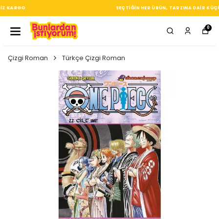
SEÇTIĞIN HER ÜRÜN, TARZINA DAIR KÜÇÜK BIR IMZA
0
Çizgi Roman
Türkçe Çizgi Roman