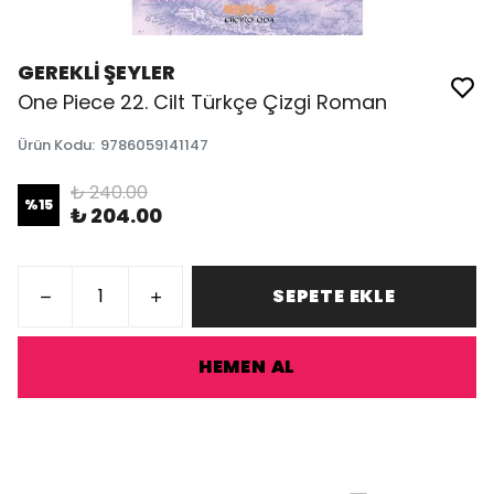
GEREKLİ ŞEYLER
One Piece 22. Cilt Türkçe Çizgi Roman
Ürün Kodu
:
9786059141147
₺ 240.00
%
15
₺ 204.00
SEPETE EKLE
HEMEN AL