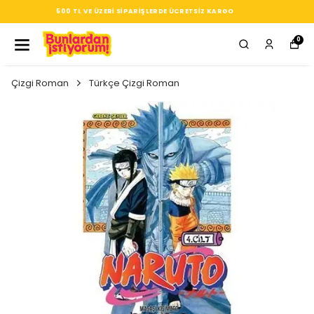
SEÇTIĞIN HER ÜRÜN, TARZINA DAIR KÜÇÜK BIR IMZA
0
Çizgi Roman
Türkçe Çizgi Roman