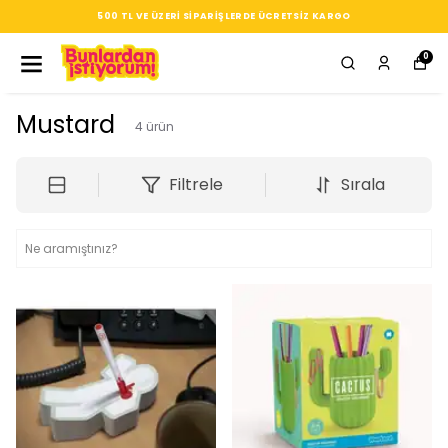
500 TL VE ÜZERI SIPARIŞLERDE ÜCRETSIZ KARGO
0
Mustard
4
ürün
Filtrele
Sırala