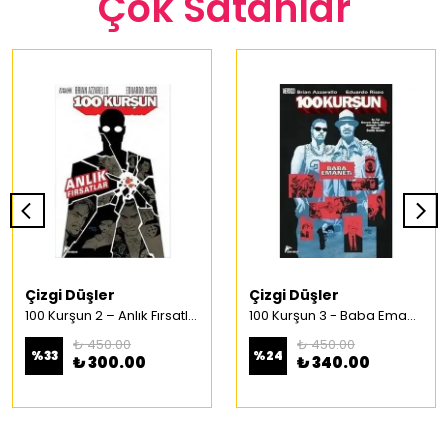
Çok Satanlar
Çizgi Düşler
Çizgi Düşler
100 Kurşun 2 – Anlık Fırsatlar Türkçe Çizgi Roman
100 Kurşun 3 - Baba Emaneti Türkçe Çizgi Roman
₺ 450.00
₺ 450.00
%
33
%
24
₺ 300.00
₺ 340.00