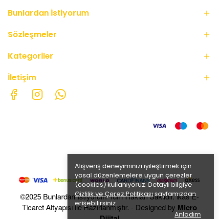
Bunlardan İstiyorum
Sözleşmeler
Kategoriler
İletişim
Alışveriş deneyiminizi iyileştirmek için
yasal düzenlemelere uygun çerezler
(cookies) kullanıyoruz. Detaylı bilgiye
Gizlilik ve Çerez Politikası
sayfamızdan
©2025 Bunlardan İstiyorum Tüm Hakları Saklıdır. ikas E-
erişebilirsiniz.
Ticaret Altyapısı ile Hazırlanmıştır. - Designed by
Micro
Anladım
Dijital