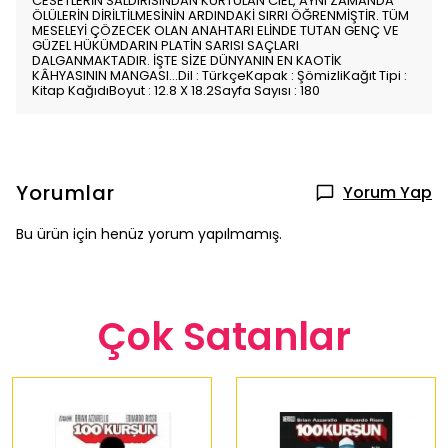
CESETLERİN SALDIRISINDAN KURTULAN CIEL, AYNI ZAMANDA
ÖLÜLERİN DİRİLTİLMESİNİN ARDINDAKİ SIRRI ÖĞRENMİŞTİR. TÜM
MESELEYİ ÇÖZECEK OLAN ANAHTARI ELİNDE TUTAN GENÇ VE
GÜZEL HÜKÜMDARIN PLATİN SARISI SAÇLARI
DALGANMAKTADIR. İŞTE SİZE DÜNYANIN EN KAOTİK
KÂHYASININ MANGASI...Dil : TürkçeKapak : ŞömizliKağıt Tipi :
Kitap KağıdıBoyut : 12.8 X 18.2Sayfa Sayısı : 180
Yorumlar
Yorum Yap
Bu ürün için henüz yorum yapılmamış.
Çok Satanlar