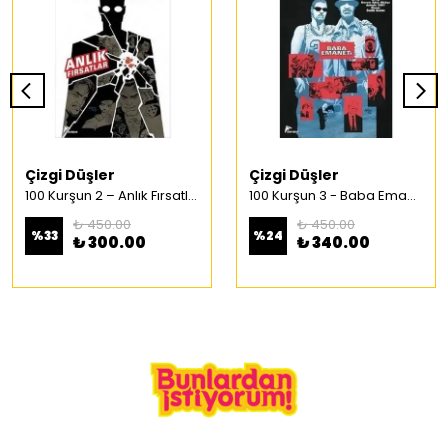
Çizgi Düşler
Çizgi Düşler
100 Kurşun 2 – Anlık Fırsatlar Türkçe Çizgi Roman
100 Kurşun 3 - Baba Emaneti Türkçe Çizgi Roman
₺ 450.00
₺ 450.00
%
33
%
24
₺ 300.00
₺ 340.00