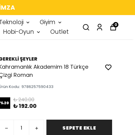
 IMZA
Teknoloji
Giyim
0
Hobi-Oyun
Outlet
GEREKLİ ŞEYLER
Kahramanlık Akademim 18 Türkçe
Çizgi Roman
Ürün Kodu
:
9786257590433
₺ 240.00
%
20
₺ 192.00
SEPETE EKLE