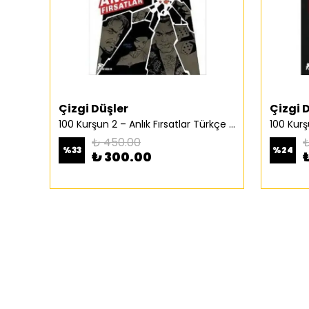
Çizgi Düşler
Çizgi 
100 Kurşun 2 – Anlık Fırsatlar Türkçe Çizgi Roman
₺ 450.00
₺
%
33
%
24
₺ 300.00