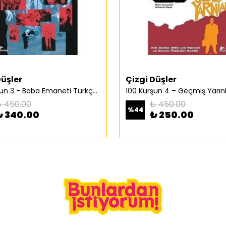
Düşler
Çizgi Düşler
100 Kurşun 3 - Baba Emaneti Türkçe Çizgi Roman
 450.00
₺ 450.00
%
44
₺ 340.00
₺ 250.00