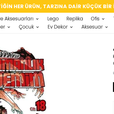
IĞIN HER ÜRÜN, TARZINA DAIR KÜÇÜK BIR
ve Aksesuarları
Lego
Replika
Ofis
ter
Çocuk
Ev Dekor
Aksesuar