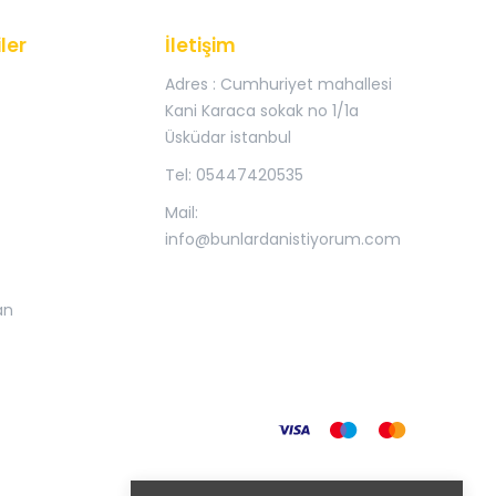
ler
İletişim
Adres : Cumhuriyet mahallesi
Kani Karaca sokak no 1/1a
Üsküdar istanbul
Tel: 05447420535
Mail:
info@bunlardanistiyorum.com
an