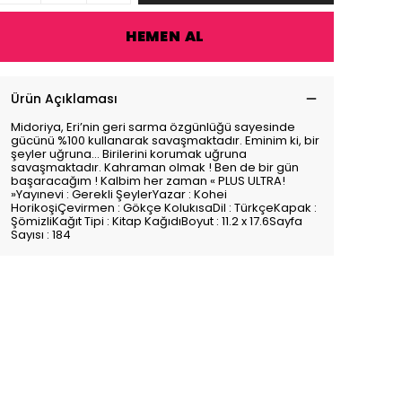
HEMEN AL
Ürün Açıklaması
Midoriya, Eri’nin geri sarma özgünlüğü sayesinde
gücünü %100 kullanarak savaşmaktadır. Eminim ki, bir
şeyler uğruna… Birilerini korumak uğruna
savaşmaktadır. Kahraman olmak ! Ben de bir gün
başaracağım ! Kalbim her zaman « PLUS ULTRA!
»Yayınevi : Gerekli ŞeylerYazar : Kohei
HorikoşiÇevirmen : Gökçe KolukısaDil : TürkçeKapak :
ŞömizliKağıt Tipi : Kitap KağıdıBoyut : 11.2 x 17.6Sayfa
Sayısı : 184