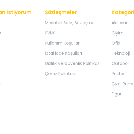
an İstiyorum
Sözleşmeler
Kategori
Mesafeli Satış Sözleşmesi
Aksesuar
a
KVKK
Giyim
Kullanım Koşulları
Ofis
İptal İade Koşulları
Teknoloji
Gizlilik ve Güvenlik Politikası
Outdoor
m
Çerez Politikası
Poster
m
Çizgi Rom
Figür