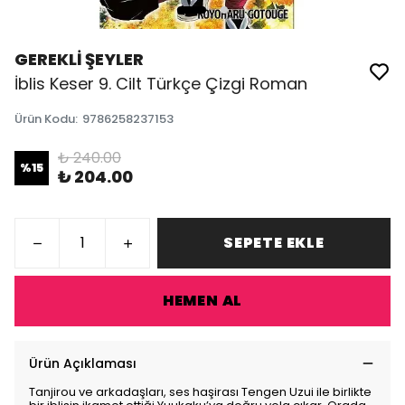
GEREKLİ ŞEYLER
İblis Keser 9. Cilt Türkçe Çizgi Roman
Ürün Kodu
:
9786258237153
₺ 240.00
%
15
₺ 204.00
SEPETE EKLE
HEMEN AL
Ürün Açıklaması
Tanjirou ve arkadaşları, ses haşirası Tengen Uzui ile birlikte