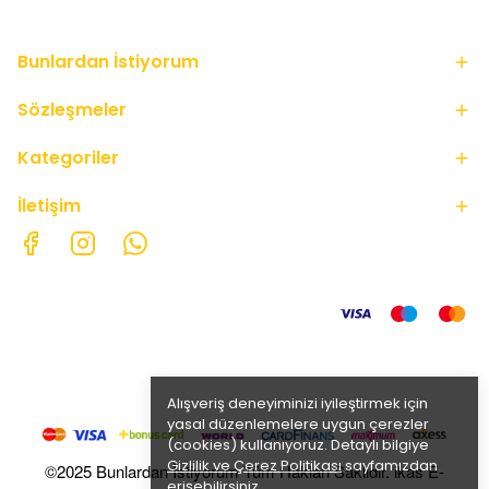
Bunlardan İstiyorum
Sözleşmeler
Kategoriler
İletişim
Alışveriş deneyiminizi iyileştirmek için
yasal düzenlemelere uygun çerezler
(cookies) kullanıyoruz. Detaylı bilgiye
Gizlilik ve Çerez Politikası
sayfamızdan
©2025 Bunlardan İstiyorum Tüm Hakları Saklıdır. ikas E-
erişebilirsiniz.