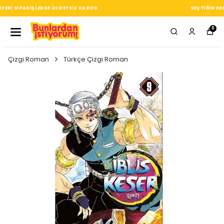
SEÇTIĞIN HER ÜRÜN, TARZINA DAIR KÜÇÜK BIR IMZA
0
Çizgi Roman
Türkçe Çizgi Roman