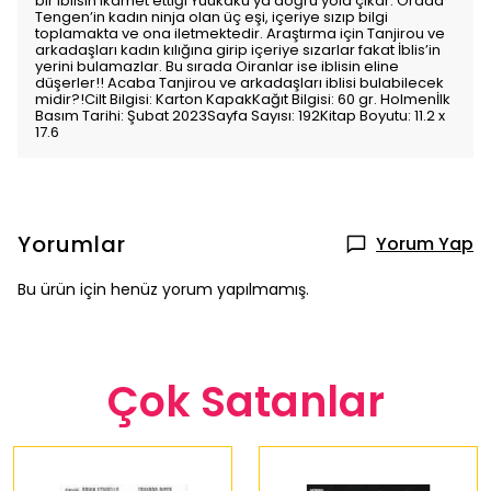
bir iblisin ikamet ettiği Yuukaku’ya doğru yola çıkar. Orada
Tengen’in kadın ninja olan üç eşi, içeriye sızıp bilgi
toplamakta ve ona iletmektedir. Araştırma için Tanjirou ve
arkadaşları kadın kılığına girip içeriye sızarlar fakat İblis’in
yerini bulamazlar. Bu sırada Oiranlar ise iblisin eline
düşerler!! Acaba Tanjirou ve arkadaşları iblisi bulabilecek
midir?!Cilt Bilgisi: Karton KapakKağıt Bilgisi: 60 gr. Holmenİlk
Basım Tarihi: Şubat 2023Sayfa Sayısı: 192Kitap Boyutu: 11.2 x
17.6
Yorumlar
Yorum Yap
Bu ürün için henüz yorum yapılmamış.
Çok Satanlar