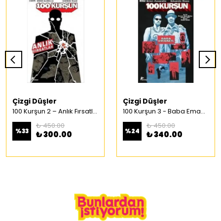
Çizgi Düşler
Çizgi Düşler
100 Kurşun 2 – Anlık Fırsatlar Türkçe Çizgi Roman
100 Kurşun 3 - Baba Emaneti Türkçe Çizgi Roman
₺ 450.00
₺ 450.00
%
33
%
24
₺ 300.00
₺ 340.00