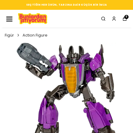
SEÇTIĞIN HER ÜRÜN, TARZINA DAIR KÜÇÜK BIR IMZA
0
Figür
Action Figure