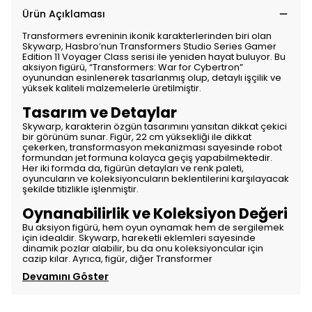
Ürün Açıklaması
Transformers evreninin ikonik karakterlerinden biri olan
Skywarp, Hasbro’nun Transformers Studio Series Gamer
Edition 11 Voyager Class serisi ile yeniden hayat buluyor. Bu
aksiyon figürü, “Transformers: War for Cybertron”
oyunundan esinlenerek tasarlanmış olup, detaylı işçilik ve
yüksek kaliteli malzemelerle üretilmiştir.
Tasarım ve Detaylar
Skywarp, karakterin özgün tasarımını yansıtan dikkat çekici
bir görünüm sunar. Figür, 22 cm yüksekliği ile dikkat
çekerken, transformasyon mekanizması sayesinde robot
formundan jet formuna kolayca geçiş yapabilmektedir.
Her iki formda da, figürün detayları ve renk paleti,
oyuncuların ve koleksiyoncuların beklentilerini karşılayacak
şekilde titizlikle işlenmiştir.
Oynanabilirlik ve Koleksiyon Değeri
Bu aksiyon figürü, hem oyun oynamak hem de sergilemek
için idealdir. Skywarp, hareketli eklemleri sayesinde
dinamik pozlar alabilir, bu da onu koleksiyoncular için
cazip kılar. Ayrıca, figür, diğer Transformer
Devamını Göster