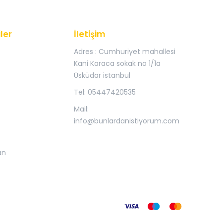
ler
İletişim
Adres : Cumhuriyet mahallesi
Kani Karaca sokak no 1/1a
Üsküdar istanbul
Tel: 05447420535
Mail:
info@bunlardanistiyorum.com
an