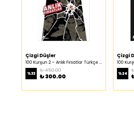
Çizgi Düşler
Çizgi 
100 Kurşun 2 – Anlık Fırsatlar Türkçe Çizgi Roman
₺ 450.00
₺
%
33
%
24
₺ 300.00