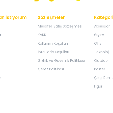
an İstiyorum
Sözleşmeler
Kategori
Mesafeli Satış Sözleşmesi
Aksesuar
a
KVKK
Giyim
Kullanım Koşulları
Ofis
İptal İade Koşulları
Teknoloji
Gizlilik ve Güvenlik Politikası
Outdoor
m
Çerez Politikası
Poster
m
Çizgi Rom
Figür