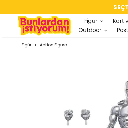
SEÇT
Figür
Kart 
Outdoor
Pos
Figür
Action Figure