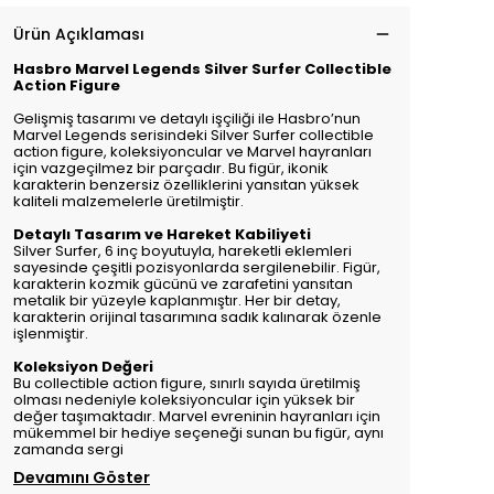
Ürün Açıklaması
Hasbro Marvel Legends Silver Surfer Collectible
Action Figure
Gelişmiş tasarımı ve detaylı işçiliği ile Hasbro’nun
Marvel Legends serisindeki Silver Surfer collectible
action figure, koleksiyoncular ve Marvel hayranları
için vazgeçilmez bir parçadır. Bu figür, ikonik
karakterin benzersiz özelliklerini yansıtan yüksek
kaliteli malzemelerle üretilmiştir.
Detaylı Tasarım ve Hareket Kabiliyeti
Silver Surfer, 6 inç boyutuyla, hareketli eklemleri
sayesinde çeşitli pozisyonlarda sergilenebilir. Figür,
karakterin kozmik gücünü ve zarafetini yansıtan
metalik bir yüzeyle kaplanmıştır. Her bir detay,
karakterin orijinal tasarımına sadık kalınarak özenle
işlenmiştir.
Koleksiyon Değeri
Bu collectible action figure, sınırlı sayıda üretilmiş
olması nedeniyle koleksiyoncular için yüksek bir
değer taşımaktadır. Marvel evreninin hayranları için
mükemmel bir hediye seçeneği sunan bu figür, aynı
zamanda sergi
Devamını Göster