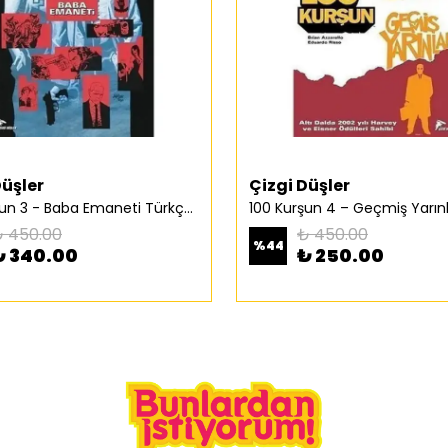
Düşler
Çizgi Düşler
100 Kurşun 3 - Baba Emaneti Türkçe Çizgi Roman
 450.00
₺ 450.00
%
44
₺ 340.00
₺ 250.00