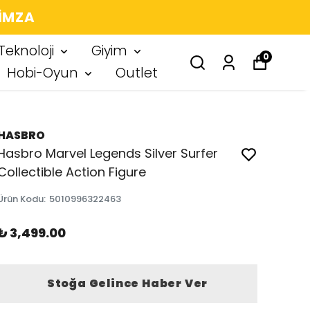
 IMZA
Teknoloji
Giyim
0
Hobi-Oyun
Outlet
HASBRO
Hasbro Marvel Legends Silver Surfer
Collectible Action Figure
Ürün Kodu
:
5010996322463
₺ 3,499.00
Stoğa Gelince Haber Ver