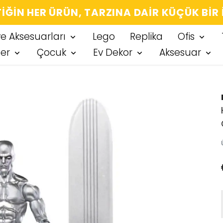
IĞIN HER ÜRÜN, TARZINA DAIR KÜÇÜK BIR
ve Aksesuarları
Lego
Replika
Ofis
ter
Çocuk
Ev Dekor
Aksesuar