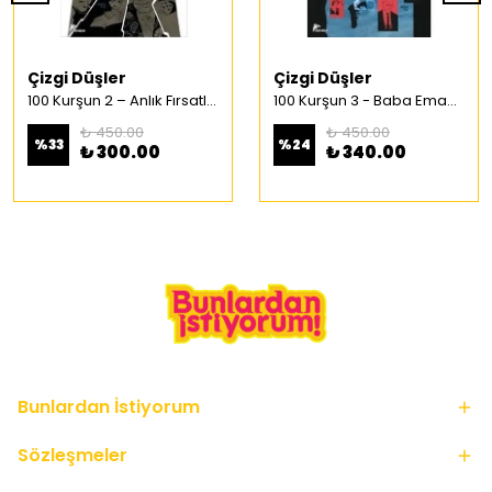
Çizgi Düşler
Çizgi Düşler
100 Kurşun 2 – Anlık Fırsatlar Türkçe Çizgi Roman
100 Kurşun 3 - Baba Emaneti Türkçe Çizgi Roman
₺ 450.00
₺ 450.00
%
33
%
24
₺ 300.00
₺ 340.00
Bunlardan İstiyorum
Sözleşmeler