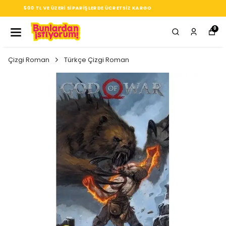
SEÇTIĞIN HER ÜRÜN, TARZINA DAIR KÜÇÜK BIR IMZA
0
Çizgi Roman
Türkçe Çizgi Roman