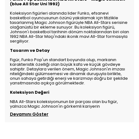
(blue All Star Uni 1992)
Koleksiyon figürleri alanında lider Funko, efsanevi
basketbol oyuncusunun özünü yakalamak için titizlikle
tasarlanmış Magic Johnson figürüyle NBA All-Stars serisine
olağanüstü bir ekleme sunuyor. Bu koleksiyon figürü,
Johnson'ı basketbol tarihinin dönüm noktalarından biri olan
1992 NBA All-Star Maçı'ndaki ikonik mavi All-Star formasıyla
sergiliyor.
Tasarım ve Detay
Figür, Funko Pop'un standart boyunda olup, markanın
karakteristik özelliği olan büyük kafa ve küçük gövdeye
sahiptir. Detaylara verilen önem, Magic Johnson'ın imzası
niteliğindeki gülümsemesi ve dinamik duruşuyla birlikte,
onun sahaya getirdiği enerji ve karizmayı doğru bir şekilde
yansıtmasında açıkça görülmektedir.
Koleksiyon Değeri
NBA All-Stars koleksiyonunun bir parçası olan bu figür,
yalnızca Magic Johnson'ın görkemli kariyerin
Devamını Göster