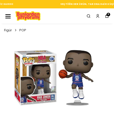
SEÇTIĞIN HER ÜRÜN, TARZINA DAIR KÜÇÜK BIR IMZA
0
Figür
POP