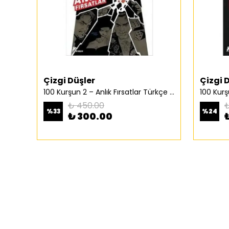
Çizgi Düşler
Çizgi 
100 Kurşun 2 – Anlık Fırsatlar Türkçe Çizgi Roman
₺ 450.00
₺
%
33
%
24
₺ 300.00