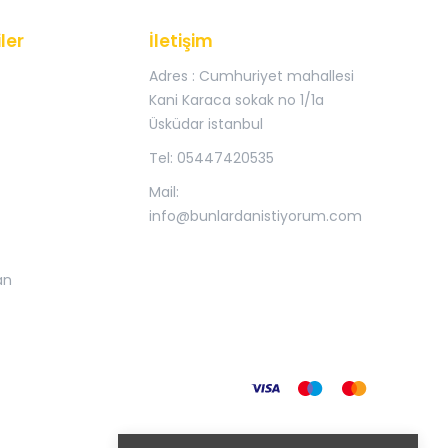
ler
İletişim
Adres : Cumhuriyet mahallesi
Kani Karaca sokak no 1/1a
Üsküdar istanbul
Tel: 05447420535
Mail:
info@bunlardanistiyorum.com
an