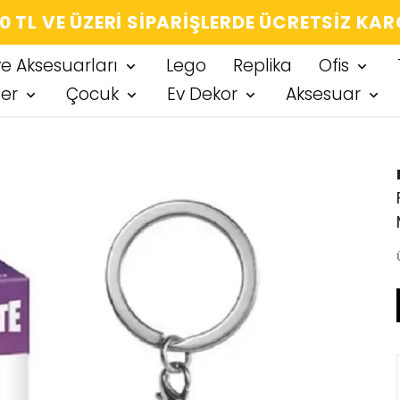
IĞIN HER ÜRÜN, TARZINA DAIR KÜÇÜK BIR
ve Aksesuarları
Lego
Replika
Ofis
ter
Çocuk
Ev Dekor
Aksesuar