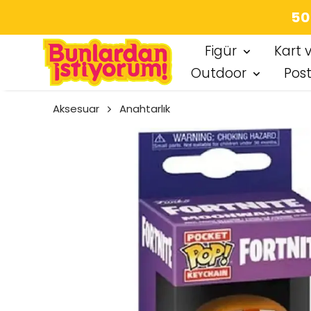
SEÇT
Figür
Kart 
Outdoor
Pos
Aksesuar
Anahtarlık