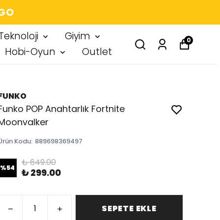
 IMZA
Teknoloji
Giyim
0
Hobi-Oyun
Outlet
FUNKO
Funko POP Anahtarlık Fortnite
Moonvalker
Ürün Kodu
:
889698369497
₺ 649.00
%
54
₺ 299.00
SEPETE EKLE