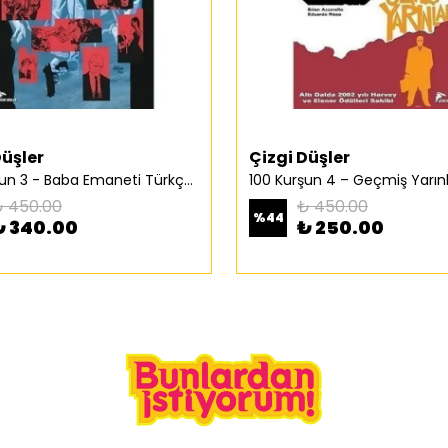
Düşler
Çizgi Düşler
100 Kurşun 3 - Baba Emaneti Türkçe Çizgi Roman
 450.00
₺ 450.00
%
44
₺ 340.00
₺ 250.00