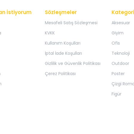
an İstiyorum
Sözleşmeler
Kategori
Mesafeli Satış Sözleşmesi
Aksesuar
a
KVKK
Giyim
Kullanım Koşulları
Ofis
İptal İade Koşulları
Teknoloji
Gizlilik ve Güvenlik Politikası
Outdoor
m
Çerez Politikası
Poster
m
Çizgi Rom
Figür