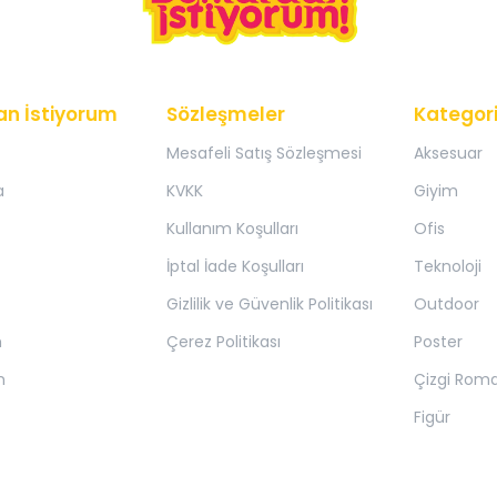
an İstiyorum
Sözleşmeler
Kategori
Mesafeli Satış Sözleşmesi
Aksesuar
a
KVKK
Giyim
Kullanım Koşulları
Ofis
İptal İade Koşulları
Teknoloji
Gizlilik ve Güvenlik Politikası
Outdoor
m
Çerez Politikası
Poster
m
Çizgi Rom
Figür