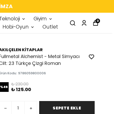
 IMZA
Teknoloji
Giyim
0
Hobi-Oyun
Outlet
AKILÇELEN KİTAPLAR
Fullmetal Alchemist - Metal Simyacı
Cilt: 23 Türkçe Çizgi Roman
Ürün Kodu
:
9786059800006
₺ 230.00
%
46
₺ 125.00
SEPETE EKLE