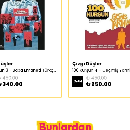
Düşler
Çizgi Düşler
100 Kurşun 3 - Baba Emaneti Türkçe Çizgi Roman
 450.00
₺ 450.00
%
44
₺ 340.00
₺ 250.00