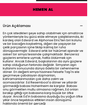
HEMEN AL
Ürün Açıklaması
En çok istedikleri şeye sahip olabilmek için amatörce
yöntemleriyle bu gücü elde etmeye çalıştıklarında, iki
kardeş olan Edward ve Alphonse Elric'ten biri kolunu
ve bir bacağını kaybetmiş, diğeri de yaşayan bir
çelik parçasının içine tıkılıp kalmış bir ruha
dönüşüvermiştir. Edward artık bir hükûmet ajanıdır ve
askerî bir simya tesisinde çalışmaktadır. Benzersiz
güçlerini emirlere uymak, hatta öldürmek için
kullanır. Ancak Edward, başkalarının da aynı güçlere
sahip olduğunun farkında değildir. Simyanın aşırı
kullanımı sonucunda dünya âdeta bir cehenneme
döner. En değerli simya hazinesi Felsefe Taşı'nı ele
geçirmeye çabalayan düşmanları,
kahramanlarımızdan çok daha zalim ve
acımasızdırlar. Ed Resembool'a döner ve yıllardır
görmediği babası Hohenheim ile karşılar. Babası
onu görmekten mutlu olmasına rağmen, Ed onları
bırakıp gittiği için babasına karşı büyük bir öfke
duyar. Ancak Ed'in babasına duyduğu bu yoğun öfke
yıllar önce teşebbüs ettikleri insan dönüşümü
hakkında önemli bir gerçeği