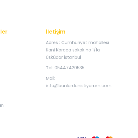
ler
İletişim
Adres : Cumhuriyet mahallesi
Kani Karaca sokak no 1/1a
Üsküdar istanbul
Tel: 05447420535
Mail:
info@bunlardanistiyorum.com
an