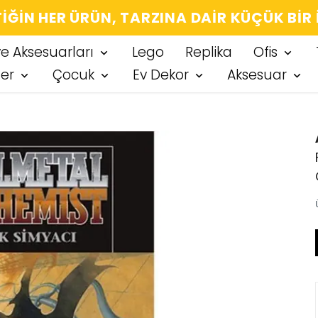
IĞIN HER ÜRÜN, TARZINA DAIR KÜÇÜK BIR
ve Aksesuarları
Lego
Replika
Ofis
ter
Çocuk
Ev Dekor
Aksesuar