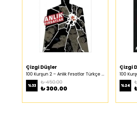
Çizgi Düşler
Çizgi 
100 Kurşun 2 – Anlık Fırsatlar Türkçe Çizgi Roman
₺ 450.00
₺
%
33
%
24
₺ 300.00