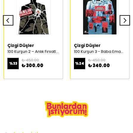
Çizgi Düşler
Çizgi Düşler
100 Kurşun 2 – Anlık Fırsatlar Türkçe Çizgi Roman
100 Kurşun 3 - Baba Emaneti Türkçe Çizgi Roman
₺ 450.00
₺ 450.00
%
33
%
24
₺ 300.00
₺ 340.00