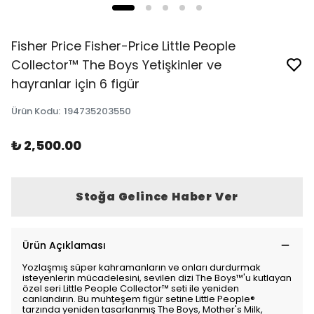
Fisher Price Fisher-Price Little People
Collector™ The Boys Yetişkinler ve
hayranlar için 6 figür
Ürün Kodu
:
194735203550
₺ 2,500.00
Stoğa Gelince Haber Ver
Ürün Açıklaması
Yozlaşmış süper kahramanların ve onları durdurmak
isteyenlerin mücadelesini, sevilen dizi The Boys™'u kutlayan
özel seri Little People Collector™ seti ile yeniden
canlandırın. Bu muhteşem figür setine Little People®
tarzında yeniden tasarlanmış The Boys, Mother's Milk,