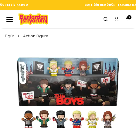
SEÇTIĞIN HER ÜRÜN, TARZINA DAIR KÜÇÜK BIR IMZA
0
Figür
Action Figure