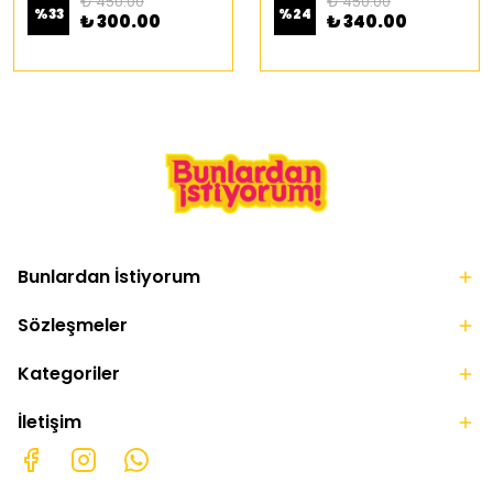
₺ 450.00
₺ 450.00
%
33
%
24
₺ 300.00
₺ 340.00
Bunlardan İstiyorum
Sözleşmeler
Kategoriler
İletişim