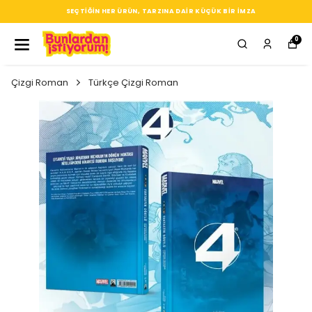
SEÇTIĞIN HER ÜRÜN, TARZINA DAIR KÜÇÜK BIR IMZA
0
Çizgi Roman
Türkçe Çizgi Roman