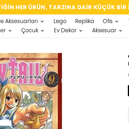
IĞIN HER ÜRÜN, TARZINA DAIR KÜÇÜK BIR
ve Aksesuarları
Lego
Replika
Ofis
ter
Çocuk
Ev Dekor
Aksesuar