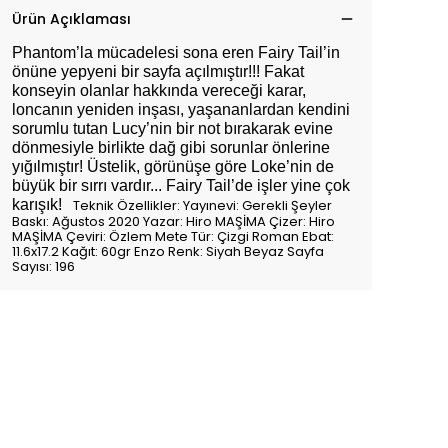
Ürün Açıklaması
Phantom’la mücadelesi sona eren Fairy Tail’in
önüne yepyeni bir sayfa açılmıştır!!! Fakat
konseyin olanlar hakkında vereceği karar,
loncanın yeniden inşası, yaşananlardan kendini
sorumlu tutan Lucy’nin bir not bırakarak evine
dönmesiyle birlikte dağ gibi sorunlar önlerine
yığılmıştır! Üstelik, görünüşe göre Loke’nin de
büyük bir sırrı vardır... Fairy Tail’de işler yine çok
karışık!
Teknik Özellikler: Yayınevi: Gerekli Şeyler
Baskı: Ağustos 2020 Yazar: Hiro MAŞİMA Çizer: Hiro
MAŞİMA Çeviri: Özlem Mete Tür: Çizgi Roman Ebat:
11.6x17.2 Kağıt: 60gr Enzo Renk: Siyah Beyaz Sayfa
Sayısı: 196