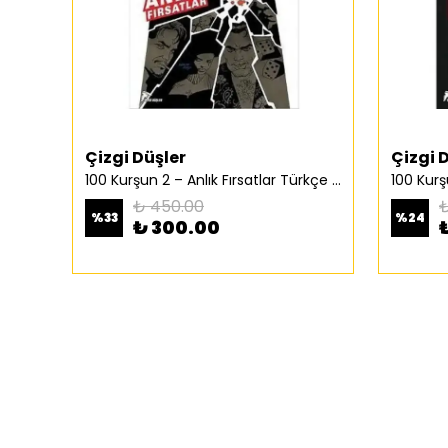
Çizgi Düşler
Çizgi 
100 Kurşun 2 – Anlık Fırsatlar Türkçe Çizgi Roman
₺ 450.00
₺
%
33
%
24
₺ 300.00