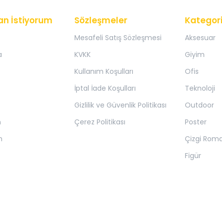
an İstiyorum
Sözleşmeler
Kategori
Mesafeli Satış Sözleşmesi
Aksesuar
a
KVKK
Giyim
Kullanım Koşulları
Ofis
İptal İade Koşulları
Teknoloji
Gizlilik ve Güvenlik Politikası
Outdoor
m
Çerez Politikası
Poster
m
Çizgi Rom
Figür