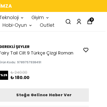
 IMZA
Teknoloji
Giyim
0
Hobi-Oyun
Outlet
GEREKLİ ŞEYLER
Fairy Tail Cilt 9 Türkçe Çizgi Roman
Ürün Kodu
:
9789757938491
₺ 240.00
%
25
₺ 180.00
Stoğa Gelince Haber Ver