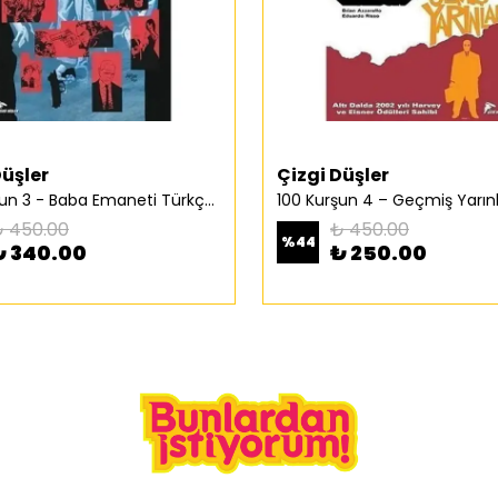
Düşler
Çizgi Düşler
100 Kurşun 3 - Baba Emaneti Türkçe Çizgi Roman
 450.00
₺ 450.00
%
44
₺ 340.00
₺ 250.00