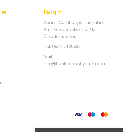
ler
İletişim
Adres : Cumhuriyet mahallesi
Kani Karaca sokak no 1/1a
Üsküdar istanbul
Tel: 05447420535
Mail:
info@bunlardanistiyorum.com
an