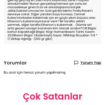
gelmiş geçmiş en zalim kara büyücüsü Zeref’i hayata
döndürmektir! Bunun gerçekleşmemesi için zorlu bir
mücadeleye giren Erza ve arkadaşlarına karşılık
Jellal,Suikast Loncası’nın özel gerilla takımı Trinity Raven’ı
devreye sokar. Diğer yandan büyü konseyi, Cennet
Kulesi’niortadan kaldırmak için en güçlü yıkım büyüsü olan
Etherion’u kullanmaya karar verir!! Bir tarafta Jellal’i
yenmek, diğer tarafta Etherion’u kullanmak... Ölümle sırt
sırta geçen savaşın kazananı kim olacak acaba?Cilt Bilgisi:
karton kapakKağıt Bilgisi: 60gr HolmenBasım Tarihi: Kasım
2021Basım Bilgisi: 1.BaskıSayfa Sayısı: 196Kitap Boyutları: 11.6 *
17.2Kitap Ağırlığı : (200 gr gibi)
Yorumlar
Yorum Yap
Bu ürün için henüz yorum yapılmamış.
Çok Satanlar