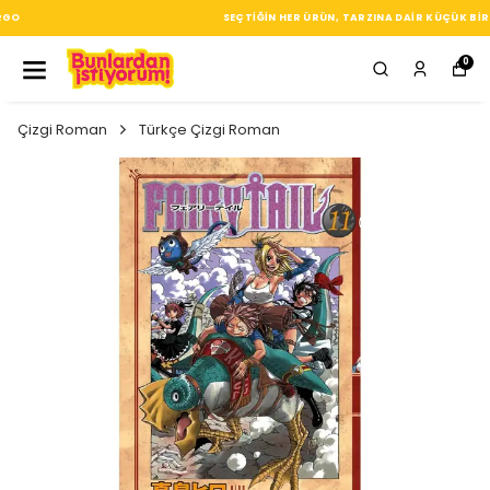
SEÇTIĞIN HER ÜRÜN, TARZINA DAIR KÜÇÜK BIR IMZA
0
Çizgi Roman
Türkçe Çizgi Roman