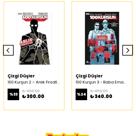
Çizgi Düşler
Çizgi Düşler
100 Kurşun 2 – Anlık Fırsatlar Türkçe Çizgi Roman
100 Kurşun 3 - Baba Emaneti Türkçe Çizgi Roman
₺ 450.00
₺ 450.00
%
33
%
24
₺ 300.00
₺ 340.00