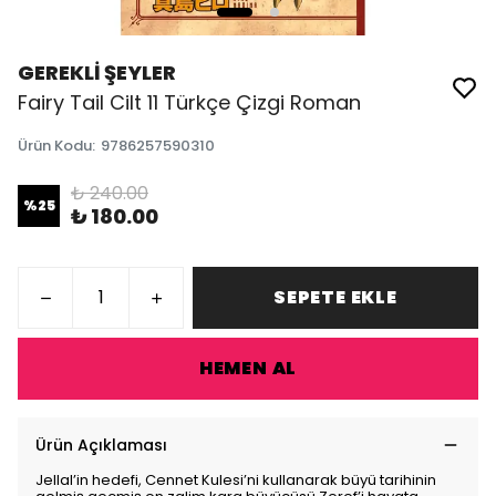
GEREKLİ ŞEYLER
Fairy Tail Cilt 11 Türkçe Çizgi Roman
Ürün Kodu
:
9786257590310
₺ 240.00
%
25
₺ 180.00
SEPETE EKLE
HEMEN AL
Ürün Açıklaması
Jellal’in hedefi, Cennet Kulesi’ni kullanarak büyü tarihinin