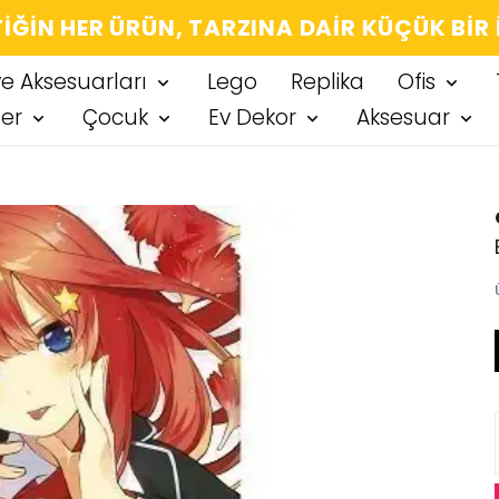
IĞIN HER ÜRÜN, TARZINA DAIR KÜÇÜK BIR
ve Aksesuarları
Lego
Replika
Ofis
ter
Çocuk
Ev Dekor
Aksesuar