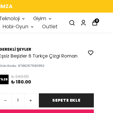
 IMZA
Teknoloji
Giyim
0
Hobi-Oyun
Outlet
GEREKLİ ŞEYLER
Eşsiz Beşizler 6 Türkçe Çizgi Roman
Ürün Kodu
:
9786257590952
₺ 240.00
%
25
₺ 180.00
SEPETE EKLE