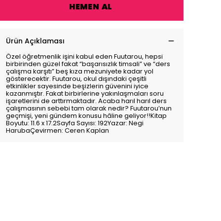
HEMEN AL
Ürün Açıklaması
Özel öğretmenlik işini kabul eden Fuutarou, hepsi
birbirinden güzel fakat “başarısızlık timsali” ve “ders
çalışma karşıtı” beş kıza mezuniyete kadar yol
gösterecektir. Fuutarou, okul dışındaki çeşitli
etkinlikler sayesinde beşizlerin güvenini iyice
kazanmıştır. Fakat birbirlerine yakınlaşmaları soru
işaretlerini de arttırmaktadır. Acaba harıl harıl ders
çalışmasının sebebi tam olarak nedir? Fuutarou’nun
geçmişi, yeni gündem konusu hâline geliyor!!Kitap
Boyutu: 11.6 x 17.2Sayfa Sayısı: 192Yazar: Negi
HarubaÇevirmen: Ceren Kaplan