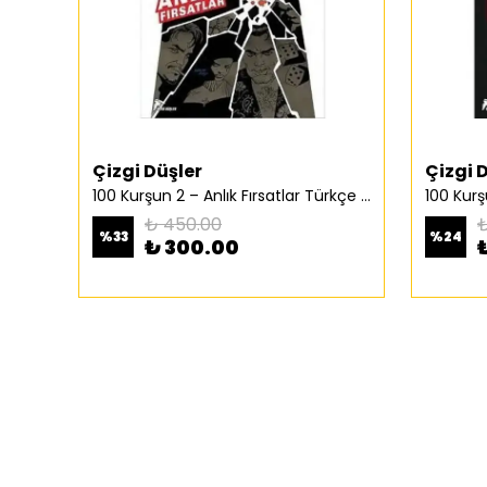
Çizgi Düşler
Çizgi 
100 Kurşun 2 – Anlık Fırsatlar Türkçe Çizgi Roman
₺ 450.00
₺
%
33
%
24
₺ 300.00