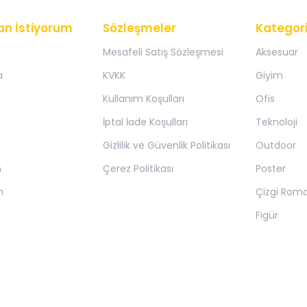
an İstiyorum
Sözleşmeler
Kategori
Mesafeli Satış Sözleşmesi
Aksesuar
a
KVKK
Giyim
Kullanım Koşulları
Ofis
İptal İade Koşulları
Teknoloji
Gizlilik ve Güvenlik Politikası
Outdoor
m
Çerez Politikası
Poster
m
Çizgi Rom
Figür