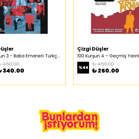
Düşler
Çizgi Düşler
100 Kurşun 3 - Baba Emaneti Türkçe Çizgi Roman
 450.00
₺ 450.00
%
44
₺ 340.00
₺ 250.00