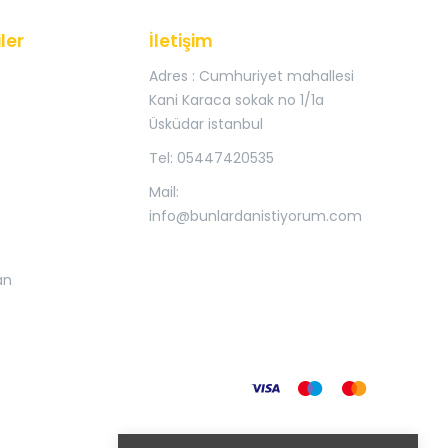
ler
İletişim
Adres : Cumhuriyet mahallesi
Kani Karaca sokak no 1/1a
Üsküdar istanbul
Tel: 05447420535
Mail:
info@bunlardanistiyorum.com
an