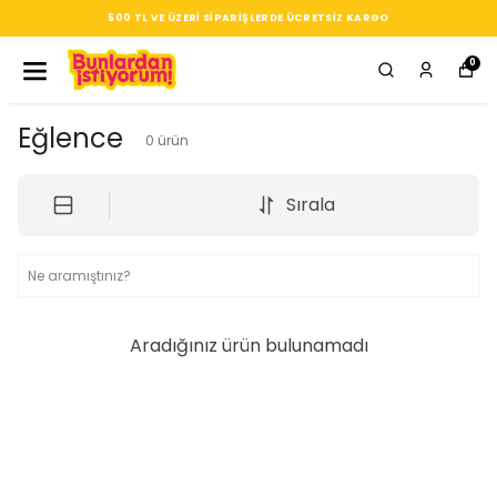
500 TL VE ÜZERI SIPARIŞLERDE ÜCRETSIZ KARGO
0
Eğlence
0
ürün
Sırala
Aradığınız ürün bulunamadı