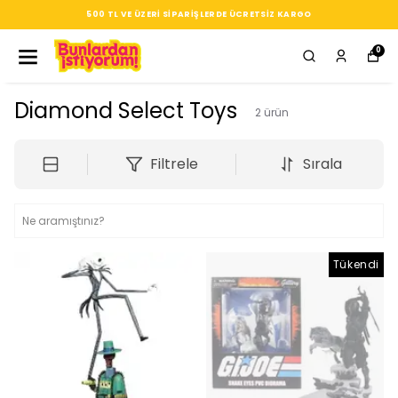
500 TL VE ÜZERI SIPARIŞLERDE ÜCRETSIZ KARGO
0
Diamond Select Toys
2
ürün
Filtrele
Sırala
Tükendi