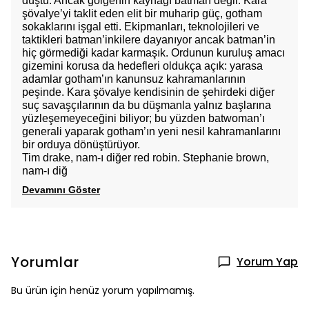
düştü. Ancak gölgenin kaynağı batman değil. Kara
şövalye’yi taklit eden elit bir muharip güç, gotham
sokaklarını işgal etti. Ekipmanları, teknolojileri ve
taktikleri batman’inkilere dayanıyor ancak batman’in
hiç görmediği kadar karmaşık. Ordunun kuruluş amacı
gizemini korusa da hedefleri oldukça açık: yarasa
adamlar gotham’ın kanunsuz kahramanlarının
peşinde. Kara şövalye kendisinin de şehirdeki diğer
suç savaşçılarının da bu düşmanla yalnız başlarına
yüzleşemeyeceğini biliyor; bu yüzden batwoman’ı
generali yaparak gotham’ın yeni nesil kahramanlarını
bir orduya dönüştürüyor.
Tim drake, nam-ı diğer red robin. Stephanie brown,
nam-ı diğ
Devamını Göster
Yorumlar
Yorum Yap
Bu ürün için henüz yorum yapılmamış.