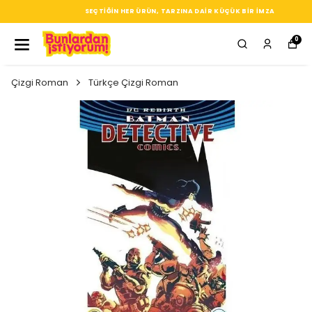
SEÇTIĞIN HER ÜRÜN, TARZINA DAIR KÜÇÜK BIR IMZA
0
Çizgi Roman
Türkçe Çizgi Roman