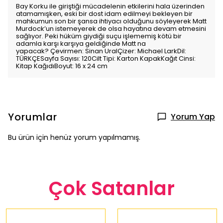
Bay Korku ile giriştiği mücadelenin etkilerini hala üzerinden
atamamışken, eski bir dost idam edilmeyi bekleyen bir
mahkumun son bir şansa ihtiyacı olduğunu söyleyerek Matt
Murdock’un istemeyerek de olsa hayatına devam etmesini
sağlıyor. Peki hüküm giydiği suçu işlememiş kötü bir
adamla karşı karşıya geldiğinde Matt na
yapacak? Çevirmen: Sinan UralÇizer: Michael LarkDil:
TÜRKÇESayfa Sayısı: 120Cilt Tipi: Karton KapakKağıt Cinsi:
Kitap KağıdıBoyut: 16 x 24 cm
Yorumlar
Yorum Yap
Bu ürün için henüz yorum yapılmamış.
Çok Satanlar