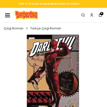
SEÇTIĞIN HER ÜRÜN, TARZINA DAIR KÜÇÜK BIR IMZA
0
Çizgi Roman
Türkçe Çizgi Roman