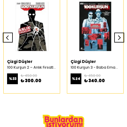
Çizgi Düşler
Çizgi Düşler
100 Kurşun 2 – Anlık Fırsatlar Türkçe Çizgi Roman
100 Kurşun 3 - Baba Emaneti Türkçe Çizgi Roman
₺ 450.00
₺ 450.00
%
33
%
24
₺ 300.00
₺ 340.00