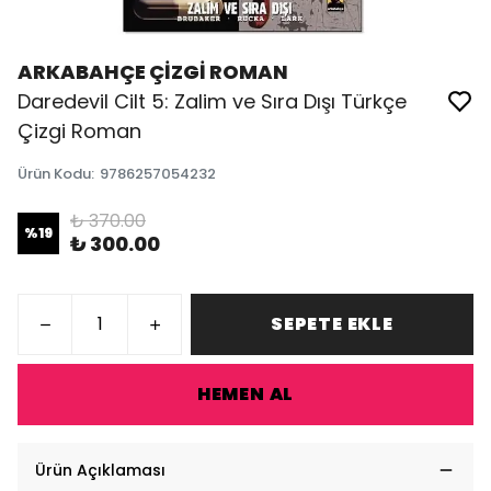
ARKABAHÇE ÇİZGİ ROMAN
Daredevil Cilt 5: Zalim ve Sıra Dışı Türkçe
Çizgi Roman
Ürün Kodu
:
9786257054232
₺ 370.00
%
19
₺ 300.00
SEPETE EKLE
HEMEN AL
Ürün Açıklaması