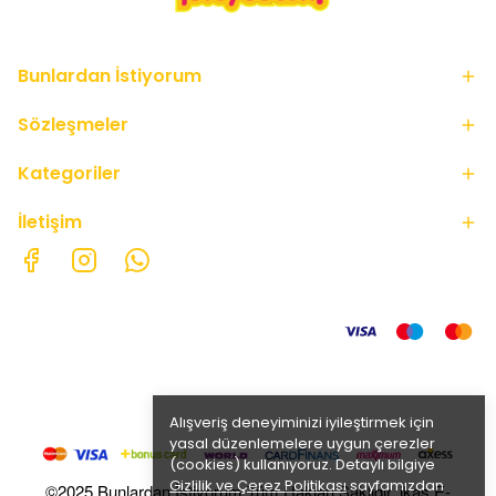
Bunlardan İstiyorum
Sözleşmeler
Kategoriler
İletişim
Alışveriş deneyiminizi iyileştirmek için
yasal düzenlemelere uygun çerezler
(cookies) kullanıyoruz. Detaylı bilgiye
Gizlilik ve Çerez Politikası
sayfamızdan
©2025 Bunlardan İstiyorum Tüm Hakları Saklıdır. ikas E-