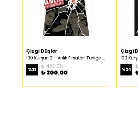
Çizgi Düşler
Çizgi 
100 Kurşun 2 – Anlık Fırsatlar Türkçe Çizgi Roman
₺ 450.00
₺
%
33
%
24
₺ 300.00