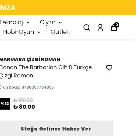
 IMZA
Teknoloji
Giyim
0
Hobi-Oyun
Outlet
MARMARA ÇİZGİ ROMAN
Conan The Barbarian Cilt 8 Türkçe
Çizgi Roman
Ürün Kodu
:
9786057784995
₺ 120.00
%
33
₺ 80.00
Stoğa Gelince Haber Ver