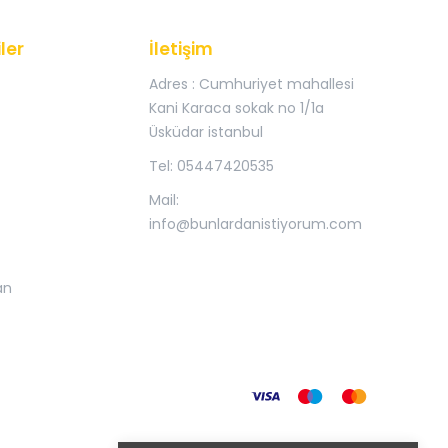
ler
İletişim
Adres : Cumhuriyet mahallesi
Kani Karaca sokak no 1/1a
Üsküdar istanbul
Tel: 05447420535
Mail:
info@bunlardanistiyorum.com
an