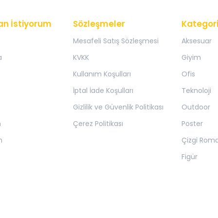
an İstiyorum
Sözleşmeler
Kategori
Mesafeli Satış Sözleşmesi
Aksesuar
a
KVKK
Giyim
Kullanım Koşulları
Ofis
İptal İade Koşulları
Teknoloji
Gizlilik ve Güvenlik Politikası
Outdoor
m
Çerez Politikası
Poster
m
Çizgi Rom
Figür