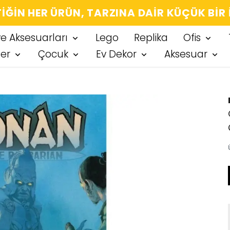
IĞIN HER ÜRÜN, TARZINA DAIR KÜÇÜK BIR
ve Aksesuarları
Lego
Replika
Ofis
ter
Çocuk
Ev Dekor
Aksesuar