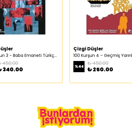
Düşler
Çizgi Düşler
100 Kurşun 3 - Baba Emaneti Türkçe Çizgi Roman
 450.00
₺ 450.00
%
44
₺ 340.00
₺ 250.00