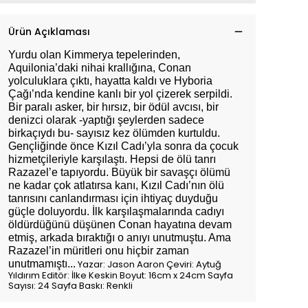
Ürün Açıklaması
Yurdu olan Kimmerya tepelerinden,
Aquilonia’daki nihai krallığına, Conan
yolculuklara çıktı, hayatta kaldı ve Hyboria
Çağı’nda kendine kanlı bir yol çizerek serpildi.
Bir paralı asker, bir hırsız, bir ödül avcısı, bir
denizci olarak -yaptığı şeylerden sadece
birkaçıydı bu- sayısız kez ölümden kurtuldu.
Gençliğinde önce Kızıl Cadı’yla sonra da çocuk
hizmetçileriyle karşılaştı. Hepsi de ölü tanrı
Razazel’e tapıyordu. Büyük bir savaşçı ölümü
ne kadar çok atlatırsa kanı, Kızıl Cadı’nın ölü
tanrısını canlandırması için ihtiyaç duyduğu
güçle doluyordu. İlk karşılaşmalarında cadıyı
öldürdüğünü düşünen Conan hayatına devam
etmiş, arkada bıraktığı o anıyı unutmuştu. Ama
Razazel’in müritleri onu hiçbir zaman
unutmamıştı...
Yazar: Jason Aaron Çeviri: Aytuğ
Yıldırım Editör: İlke Keskin Boyut: 16cm x 24cm Sayfa
Sayısı: 24 Sayfa Baskı: Renkli