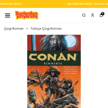
SEÇTIĞIN HER ÜRÜN, TARZINA DAIR KÜÇÜK BIR IMZA
0
Çizgi Roman
Türkçe Çizgi Roman