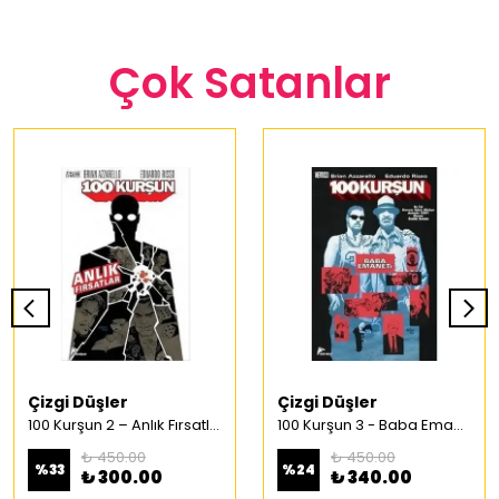
Çok Satanlar
Çizgi Düşler
Çizgi Düşler
100 Kurşun 2 – Anlık Fırsatlar Türkçe Çizgi Roman
100 Kurşun 3 - Baba Emaneti Türkçe Çizgi Roman
₺ 450.00
₺ 450.00
%
33
%
24
₺ 300.00
₺ 340.00