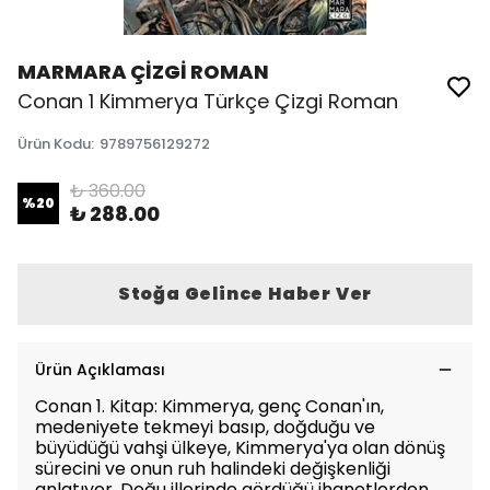
MARMARA ÇİZGİ ROMAN
Conan 1 Kimmerya Türkçe Çizgi Roman
Ürün Kodu
:
9789756129272
₺ 360.00
%
20
₺ 288.00
Stoğa Gelince Haber Ver
Ürün Açıklaması
Conan 1. Kitap: Kimmerya, genç Conan'ın,
medeniyete tekmeyi basıp, doğduğu ve
büyüdüğü vahşi ülkeye, Kimmerya'ya olan dönüş
sürecini ve onun ruh halindeki değişkenliği
anlatıyor. Doğu illerinde gördüğü ihanetlerden