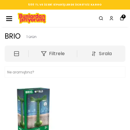
500 TL VE ÜZERI SIPARIŞLERDE ÜCRETSIZ KARGO
0
BRIO
1
ürün
Filtrele
Sırala