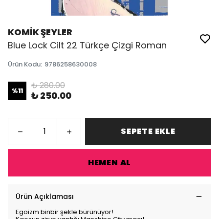
KOMİK ŞEYLER
Blue Lock Cilt 22 Türkçe Çizgi Roman
Ürün Kodu
:
9786258630008
₺ 280.00
%
11
₺ 250.00
SEPETE EKLE
HEMEN AL
Ürün Açıklaması
Egoizm binbir şekle bürünüyor!