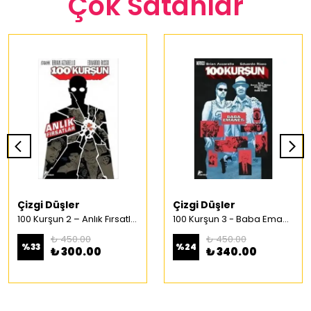
Çok Satanlar
Çizgi Düşler
Çizgi Düşler
100 Kurşun 2 – Anlık Fırsatlar Türkçe Çizgi Roman
100 Kurşun 3 - Baba Emaneti Türkçe Çizgi Roman
₺ 450.00
₺ 450.00
%
33
%
24
₺ 300.00
₺ 340.00