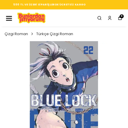
SEÇTIĞIN HER ÜRÜN, TARZINA DAIR KÜÇÜK BIR IMZA
0
Çizgi Roman
Türkçe Çizgi Roman