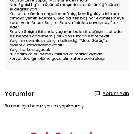
Kaosun zirve yaptığı Manshine City maçı!
Neo Egoist Ligí nin üçüncü maçında skor üstünlüğü sürekli
el değiştiriyor!
Kaiser tarafından engellenen Yoiçi, kendi golüyle intikam
almaya yemin ederken, Reo da “tek başına” evrimleşmeye
karar verir. Ancak Seişiro, Reo ya “birlikte savaşmayı” teklif
eder.
Reo ve Seişiro ikilisinde yaşanan bu kritik değişim, sahada
eși benzeri görülmemiş bir kaos rüzgârı estirecektir!
Yoiçi nin evrimleşmek için kullandığı “Meta Görüş”te
giderek uzmanlaşmaktadır!
Yoiçi, herkesi aşacak!
“Bir adım kaldı” demek “sıfırda kalmakla” aynıdır!
Forvet dediğin ölümü göze alır, zafere zorla ulaşır!
Yorumlar
Yorum Yap
Bu ürün için henüz yorum yapılmamış.