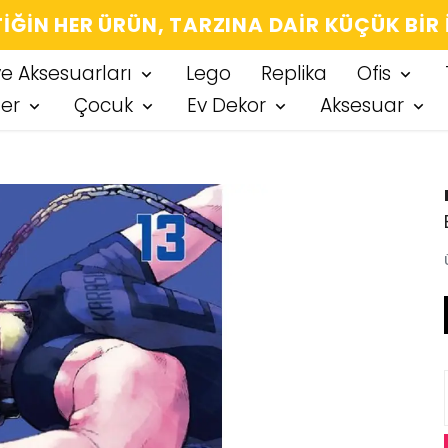
IĞIN HER ÜRÜN, TARZINA DAIR KÜÇÜK BIR
ve Aksesuarları
Lego
Replika
Ofis
ter
Çocuk
Ev Dekor
Aksesuar