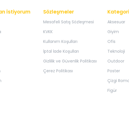
an İstiyorum
Sözleşmeler
Kategori
Mesafeli Satış Sözleşmesi
Aksesuar
a
KVKK
Giyim
Kullanım Koşulları
Ofis
İptal İade Koşulları
Teknoloji
Gizlilik ve Güvenlik Politikası
Outdoor
m
Çerez Politikası
Poster
m
Çizgi Rom
Figür