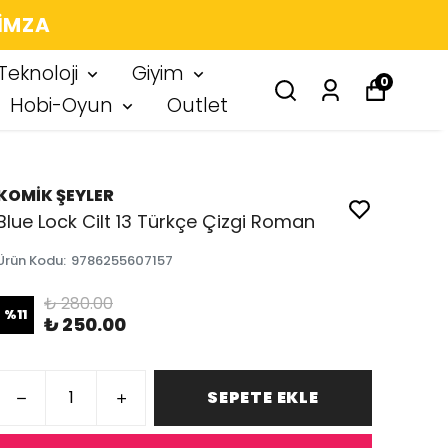
 IMZA
Teknoloji
Giyim
0
Hobi-Oyun
Outlet
KOMİK ŞEYLER
Blue Lock Cilt 13 Türkçe Çizgi Roman
Ürün Kodu
:
9786255607157
₺ 280.00
%
11
₺ 250.00
SEPETE EKLE