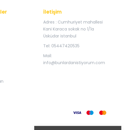
ler
İletişim
Adres : Cumhuriyet mahallesi
Kani Karaca sokak no 1/1a
Üsküdar istanbul
Tel: 05447420535
Mail:
info@bunlardanistiyorum.com
an