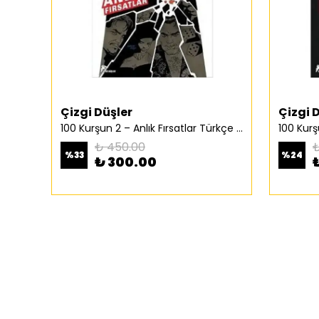
Çizgi Düşler
Çizgi 
100 Kurşun 2 – Anlık Fırsatlar Türkçe Çizgi Roman
₺ 450.00
₺
%
33
%
24
₺ 300.00