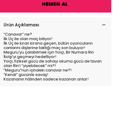
HEMEN AL
Ürün Açıklaması
“Canavar” ne?
İlk Üç ile olan maç bitiyor!
İlk Üç ile kıran kırana geçen, bütün oyuncuların
canlarını dişlerine taktığı maç son buluyor!
Meguru’yu çalabilmek için Yoiçi, Bir Numara Rin
İtolşi’yi geçmeyi hedefliyor!
Yoiçi, fiziksel gücü de sahayı okuma gücü de tavan
olan Rin’i “yiyebilecek” mi?!
“Meguru”nun içindeki canavar ne?!
“Kendi” gücünle savaş!
Kazananın hâlinden sadece kazanan anlar!