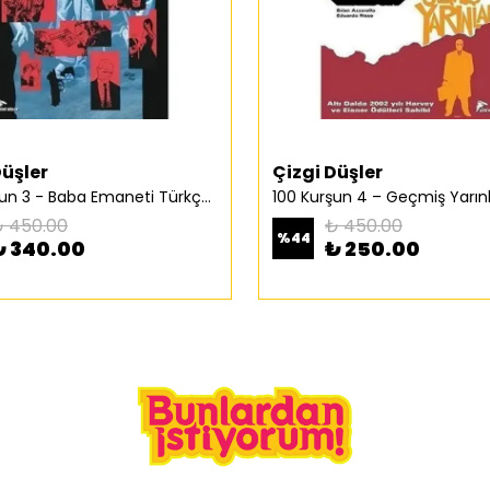
Düşler
Çizgi Düşler
100 Kurşun 3 - Baba Emaneti Türkçe Çizgi Roman
 450.00
₺ 450.00
%
44
₺ 340.00
₺ 250.00