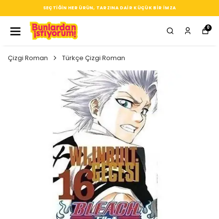
SEÇTIĞIN HER ÜRÜN, TARZINA DAIR KÜÇÜK BIR IMZA
0
Çizgi Roman
Türkçe Çizgi Roman