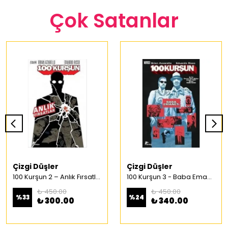
Çok Satanlar
Çizgi Düşler
Çizgi Düşler
100 Kurşun 2 – Anlık Fırsatlar Türkçe Çizgi Roman
100 Kurşun 3 - Baba Emaneti Türkçe Çizgi Roman
₺ 450.00
₺ 450.00
%
33
%
24
₺ 300.00
₺ 340.00