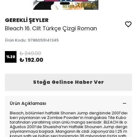
GEREKLİ ŞEYLER
Bleach 16. Cilt Türkçe Çizgi Roman
Ürün Kodu
:
9786059141345
₺ 240.00
%
20
₺ 192.00
Stoğa Gelince Haber Ver
Ürün Açıklaması
Bleach, bölümleri haftalık Shonen Jump dergisinde 2001’den
beri yayınlanan ve Zombie Powder’ın mangakası Tite Kubo
tarafından yaratılmış olan ünlü manga serisidir. BLEACH ilk olarak
Ağustos 2001’de Shueisha’nın Haftalık Shounen Jump dergisinde
yayınlanmaya başladı. Manganın ilk cildi Japonya’da 1.25 milyon
kopya sattı ve bütün seri toplamda 36 milyondan fazla sattı.