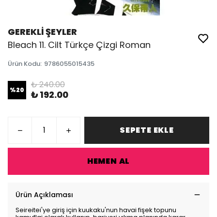
GEREKLİ ŞEYLER
Bleach 11. Cilt Türkçe Çizgi Roman
Ürün Kodu
:
9786055015435
₺ 240.00
%
20
₺ 192.00
SEPETE EKLE
HEMEN AL
Ürün Açıklaması
Seireitei'ye giriş için kuukaku'nun havai fişek topunu