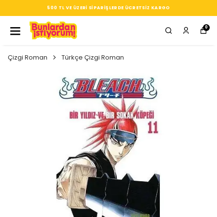
SEÇTIĞIN HER ÜRÜN, TARZINA DAIR KÜÇÜK BIR IMZ
0
Çizgi Roman
Türkçe Çizgi Roman