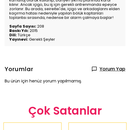
kamuflaj olarak kullanıp, bariyeri yıkma planında karar
kılınır. Ancak içigo, bu iş için gerekli antrenmanda epeyce
zorlanır. Bu arada, seireitei'de, içigo ve arkadaşlarını elden
kaçırma hatası nedeniyle yapılan bölük kaptanları
toplantısı sırasında, nedense bir alarm çalmaya başlar!
Sayfa Sayısı:
208
Baskı Yılı:
2015
Dili:
Türkçe
Yayınevi:
Gerekli Şeyler
Yorumlar
Yorum Yap
Bu ürün için henüz yorum yapılmamış.
Çok Satanlar