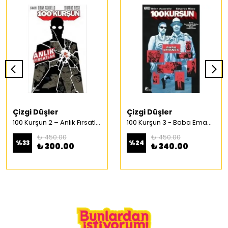
Çizgi Düşler
Çizgi Düşler
100 Kurşun 2 – Anlık Fırsatlar Türkçe Çizgi Roman
100 Kurşun 3 - Baba Emaneti Türkçe Çizgi Roman
₺ 450.00
₺ 450.00
%
33
%
24
₺ 300.00
₺ 340.00