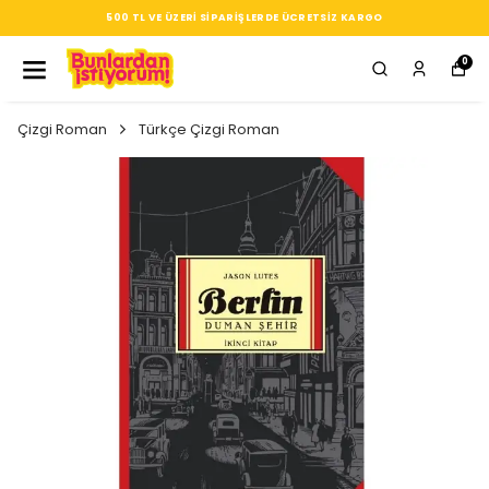
SEÇTIĞIN HER ÜRÜN, TARZINA DAIR KÜÇÜK BIR IMZA
0
Çizgi Roman
Türkçe Çizgi Roman