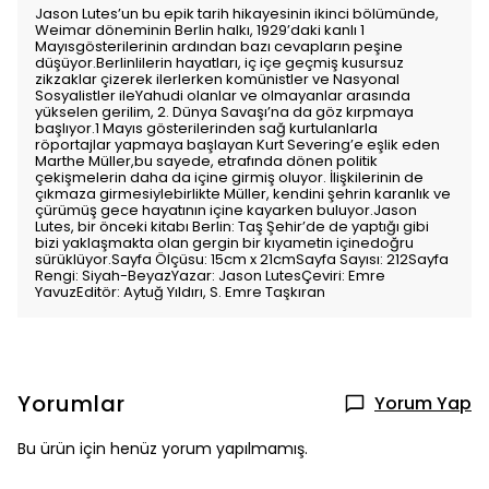
Jason Lutes’un bu epik tarih hikayesinin ikinci bölümünde,
Weimar döneminin Berlin halkı, 1929’daki kanlı 1
Mayısgösterilerinin ardından bazı cevapların peşine
düşüyor.Berlinlilerin hayatları, iç içe geçmiş kusursuz
zikzaklar çizerek ilerlerken komünistler ve Nasyonal
Sosyalistler ileYahudi olanlar ve olmayanlar arasında
yükselen gerilim, 2. Dünya Savaşı’na da göz kırpmaya
başlıyor.1 Mayıs gösterilerinden sağ kurtulanlarla
röportajlar yapmaya başlayan Kurt Severing’e eşlik eden
Marthe Müller,bu sayede, etrafında dönen politik
çekişmelerin daha da içine girmiş oluyor. İlişkilerinin de
çıkmaza girmesiylebirlikte Müller, kendini şehrin karanlık ve
çürümüş gece hayatının içine kayarken buluyor.Jason
Lutes, bir önceki kitabı Berlin: Taş Şehir’de de yaptığı gibi
bizi yaklaşmakta olan gergin bir kıyametin içinedoğru
sürüklüyor.Sayfa Ölçüsu: 15cm x 21cmSayfa Sayısı: 212Sayfa
Rengi: Siyah-BeyazYazar: Jason LutesÇeviri: Emre
YavuzEditör: Aytuğ Yıldırı, S. Emre Taşkıran
Yorumlar
Yorum Yap
Bu ürün için henüz yorum yapılmamış.