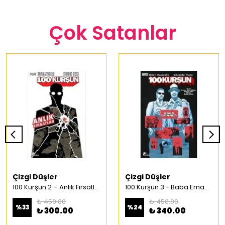
Çok Satanlar
Çizgi Düşler
Çizgi Düşler
100 Kurşun 2 – Anlık Fırsatlar Türkçe Çizgi Roman
100 Kurşun 3 - Baba Emaneti Türkçe Çizgi Roman
₺ 450.00
₺ 450.00
%
33
%
24
₺ 300.00
₺ 340.00