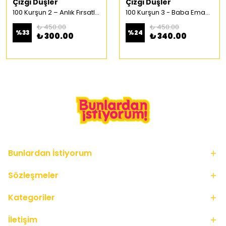
Çizgi Düşler
Çizgi Düşler
100 Kurşun 2 – Anlık Fırsatlar Türkçe Çizgi Roman
100 Kurşun 3 - Baba Emaneti Türkçe Çizgi Roman
₺ 450.00
₺ 450.00
%
33
%
24
₺ 300.00
₺ 340.00
Bunlardan İstiyorum
Sözleşmeler
Kategoriler
İletişim