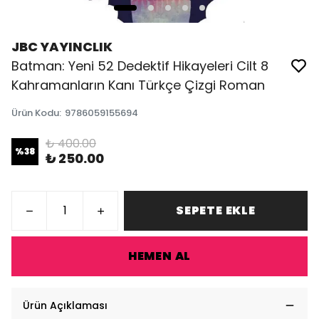
JBC YAYINCLIK
Batman: Yeni 52 Dedektif Hikayeleri Cilt 8
Kahramanların Kanı Türkçe Çizgi Roman
Ürün Kodu
:
9786059155694
₺ 400.00
%
38
₺ 250.00
SEPETE EKLE
HEMEN AL
Ürün Açıklaması