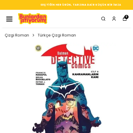
SEÇTIĞIN HER ÜRÜN, TARZINA DAIR KÜÇÜK BIR IMZA
0
Çizgi Roman
Türkçe Çizgi Roman