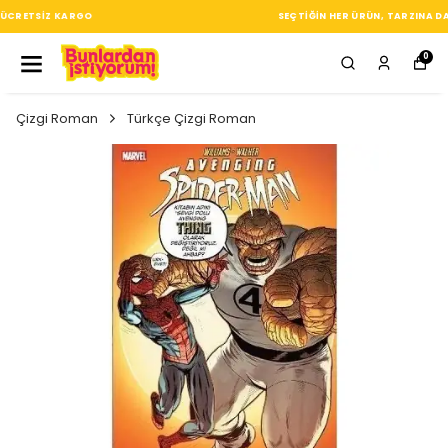
SEÇTIĞIN HER ÜRÜN, TARZINA DAIR KÜÇÜK BIR IMZA
0
Çizgi Roman
Türkçe Çizgi Roman