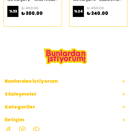
₺ 450.00
₺ 450.00
%
33
%
24
₺ 300.00
₺ 340.00
Bunlardan İstiyorum
Sözleşmeler
Kategoriler
İletişim