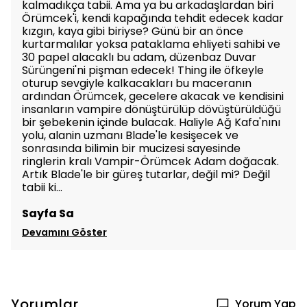
kalmadıkça tabii. Ama ya bu arkadaşlardan biri
Örümcek'i, kendi kapağında tehdit edecek kadar
kızgın, kaya gibi biriyse? Günü bir an önce
kurtarmalılar yoksa pataklama ehliyeti sahibi ve
30 papel alacaklı bu adam, düzenbaz Duvar
Sürüngeni'ni pişman edecek! Thing ile öfkeyle
oturup sevgiyle kalkacakları bu maceranın
ardından Örümcek, gecelere akacak ve kendisini
insanların vampire dönüştürülüp dövüştürüldüğü
bir şebekenin içinde bulacak. Haliyle Ağ Kafa'nını
yolu, alanin uzmanı Blade'le kesişecek ve
sonrasında bilimin bir mucizesi sayesinde
ringlerin kralı Vampir-Örümcek Adam doğacak.
Artık Blade'le bir güreş tutarlar, değil mi? Değil
tabii ki...
Sayfa Sa
Devamını Göster
Yorumlar
Yorum Yap