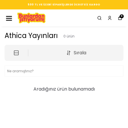
500 TL VE ÜZERI SIPARIŞLERDE ÜCRETSIZ KARGO
0
Athica Yayınları
0
ürün
Sırala
Aradığınız ürün bulunamadı