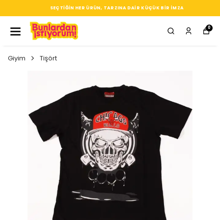
SEÇTIĞIN HER ÜRÜN, TARZINA DAIR KÜÇÜK BIR IMZA
0
Giyim
Tişört