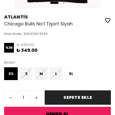
ATLANTİS
Chicago Bulls No:1 Tişört Siyah
Ürün Kodu
:
SOUCHIC01XS
₺ 499.00
%
30
₺ 349.00
Beden
XS
S
M
L
XL
SEPETE EKLE
HEMEN AL