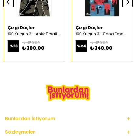
Çizgi Düşler
Çizgi Düşler
100 Kurşun 2 – Anlık Fırsatlar Türkçe Çizgi Roman
100 Kurşun 3 - Baba Emaneti Türkçe Çizgi Roman
₺ 450.00
₺ 450.00
%
33
%
24
₺ 300.00
₺ 340.00
Bunlardan İstiyorum
Sözleşmeler