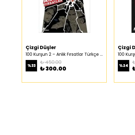
Çizgi Düşler
Çizgi 
100 Kurşun 2 – Anlık Fırsatlar Türkçe Çizgi Roman
₺ 450.00
₺
%
33
%
24
₺ 300.00