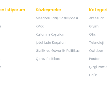
an İstiyorum
Sözleşmeler
Kategori
Mesafeli Satış Sözleşmesi
Aksesuar
a
KVKK
Giyim
Kullanım Koşulları
Ofis
İptal İade Koşulları
Teknoloji
Gizlilik ve Güvenlik Politikası
Outdoor
m
Çerez Politikası
Poster
m
Çizgi Rom
Figür