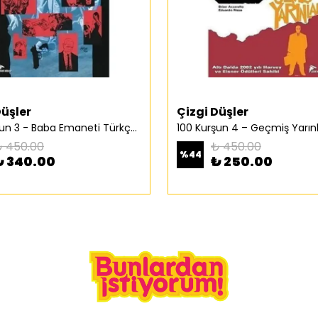
Düşler
Çizgi Düşler
100 Kurşun 3 - Baba Emaneti Türkçe Çizgi Roman
 450.00
₺ 450.00
%
44
₺ 340.00
₺ 250.00