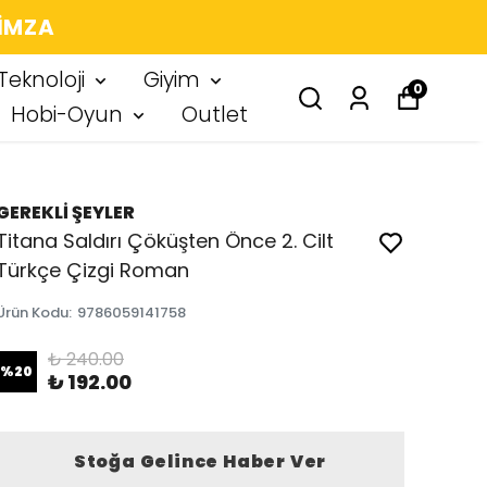
 IMZA
Teknoloji
Giyim
0
Hobi-Oyun
Outlet
GEREKLİ ŞEYLER
Titana Saldırı Çöküşten Önce 2. Cilt
Türkçe Çizgi Roman
Ürün Kodu
:
9786059141758
₺ 240.00
%
20
₺ 192.00
Stoğa Gelince Haber Ver