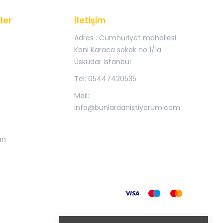
ler
İletişim
Adres : Cumhuriyet mahallesi
Kani Karaca sokak no 1/1a
Üsküdar istanbul
Tel: 05447420535
Mail:
info@bunlardanistiyorum.com
an