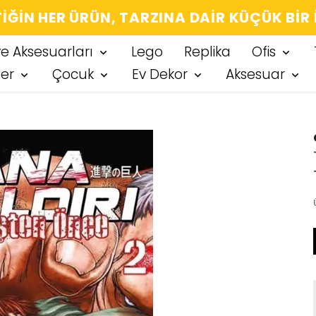
IĞIN HER ÜRÜN, TARZINA DAIR KÜÇÜK BIR
ve Aksesuarları
Lego
Replika
Ofis
ter
Çocuk
Ev Dekor
Aksesuar